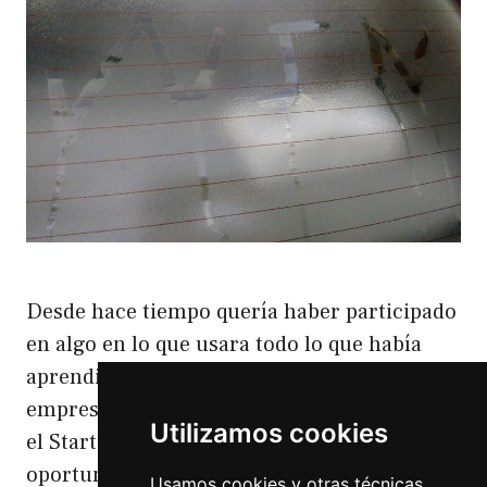
Desde hace tiempo quería haber participado
en algo en lo que usara todo lo que había
aprendido sobre emprendimiento, crear
empresar, el modelo canvas, lean startup y
Utilizamos cookies
el Startup Weekend Santander era mi
oportunidad.A se desarrollaba en mi
Usamos cookies y otras técnicas