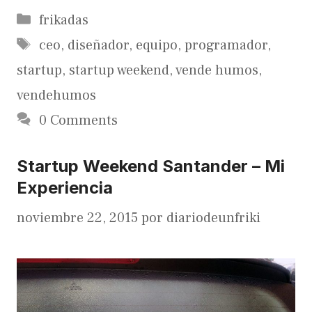
Categorías
frikadas
Etiquetas
ceo
,
diseñador
,
equipo
,
programador
,
startup
,
startup weekend
,
vende humos
,
vendehumos
0 Comments
Startup Weekend Santander – Mi
Experiencia
noviembre 22, 2015
por
diariodeunfriki