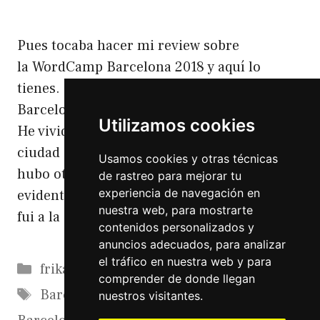
Pues tocaba hacer mi review sobre
la WordCamp Barcelona 2018 y aquí lo
tienes. WordCamp Barcelona 2018
Barcelona es una ciudad que me encanta.
Utilizamos cookies
He vivido allí he trabajado allí y es una
ciudad con muchas posibilidades. En 2016
Usamos cookies y otras técnicas
hubo otra WordCamp a la que
de rastreo para mejorar tu
experiencia de navegación en
evidentemente fui (no recuerdo porqué no
nuestra web, para mostrarte
fui a la …
Leer más
contenidos personalizados y
anuncios adecuados, para analizar
el tráfico en nuestra web y para
Categorías
frikadas
comprender de donde llegan
Etiquetas
Barcelona
,
WordCamp
,
WordCamp
nuestros visitantes.