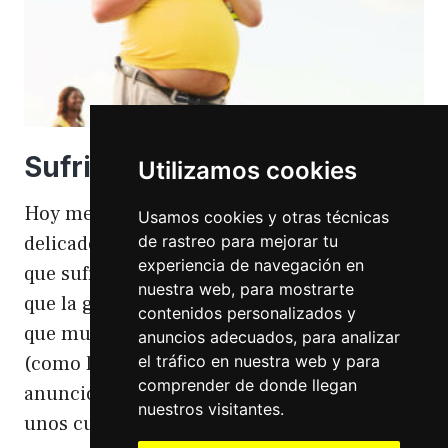
Sufriendo la gordofobia
Utilizamos cookies
Hoy me apetece hablar de un temita
Usamos cookies y otras técnicas
de rastreo para mejorar tu
delicado. Hoy hablo de gordofobia. Una cosa
experiencia de navegación en
que sufro día si día también. Gordofobia Y es
nuestra web, para mostrarte
que la gordofobia es algo que existe. Algo
contenidos personalizados y
que muchas personas sufrimos en silencio
anuncios adecuados, para analizar
el tráfico en nuestra web y para
(como las hemorroides, al igual que en el
comprender de donde llegan
anuncio). Nos están vendiendo siempre
nuestros visitantes.
unos cuerpos normativos y en…