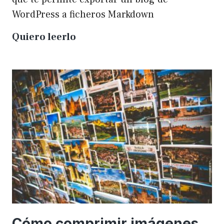
WordPress a ficheros Markdown
Plugin
Quiero leerlo
para
exportar
un
WP
a
Markdown
Cómo comprimir imágenes