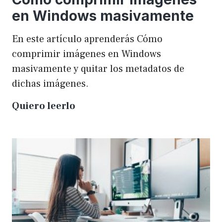
en Windows masivamente
En este artículo aprenderás Cómo
comprimir imágenes en Windows
masivamente y quitar los metadatos de
dichas imágenes.
Cómo
Quiero leerlo
comprimir
imágenes
en
Windows
masivamente