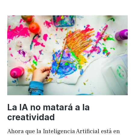
importancia
de
FSE
en
WordPress
para
mejorar
el
rendimiento
y
el
SEO
La IA no matará a la
creatividad
Ahora que la Inteligencia Artificial está en