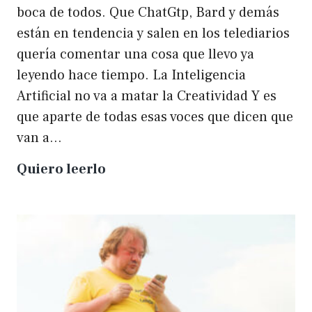
boca de todos. Que ChatGtp, Bard y demás
están en tendencia y salen en los telediarios
quería comentar una cosa que llevo ya
leyendo hace tiempo. La Inteligencia
Artificial no va a matar la Creatividad Y es
que aparte de todas esas voces que dicen que
van a…
La
Quiero leerlo
IA
no
matará
a
la
creatividad