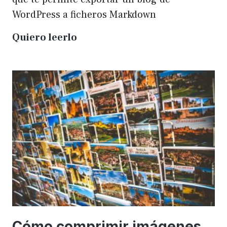
WordPress a ficheros Markdown
Plugin
Quiero leerlo
para
exportar
un
WP
a
Markdown
Cómo comprimir imágenes