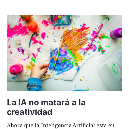
importancia
de
FSE
en
WordPress
para
mejorar
el
rendimiento
y
el
SEO
La IA no matará a la
creatividad
Ahora que la Inteligencia Artificial está en