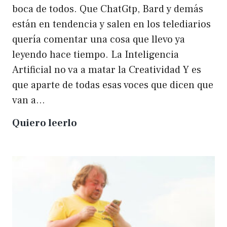
boca de todos. Que ChatGtp, Bard y demás
están en tendencia y salen en los telediarios
quería comentar una cosa que llevo ya
leyendo hace tiempo. La Inteligencia
Artificial no va a matar la Creatividad Y es
que aparte de todas esas voces que dicen que
van a…
La
Quiero leerlo
IA
no
matará
a
la
creatividad