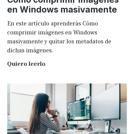
en Windows masivamente
En este artículo aprenderás Cómo
comprimir imágenes en Windows
masivamente y quitar los metadatos de
dichas imágenes.
Cómo
Quiero leerlo
comprimir
imágenes
en
Windows
masivamente