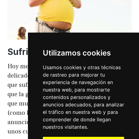
Sufriendo la gordofobia
Utilizamos cookies
Hoy me apetece hablar de un temita
Usamos cookies y otras técnicas
de rastreo para mejorar tu
delicado. Hoy hablo de gordofobia. Una cosa
experiencia de navegación en
que sufro día si día también. Gordofobia Y es
nuestra web, para mostrarte
que la gordofobia es algo que existe. Algo
contenidos personalizados y
que muchas personas sufrimos en silencio
anuncios adecuados, para analizar
el tráfico en nuestra web y para
(como las hemorroides, al igual que en el
comprender de donde llegan
anuncio). Nos están vendiendo siempre
nuestros visitantes.
unos cuerpos normativos y en…