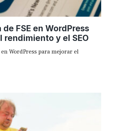
a de FSE en WordPress
l rendimiento y el SEO
 en WordPress para mejorar el
ncia
ess