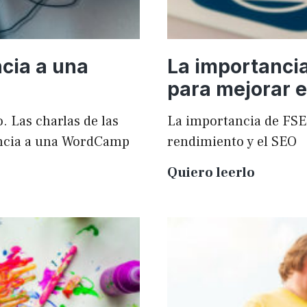
cia a una
La importanci
para mejorar e
. Las charlas de las
La importancia de FSE
ncia a una WordCamp
rendimiento y el SEO
La
Quiero leerlo
importa
de
FSE
en
WordPr
para