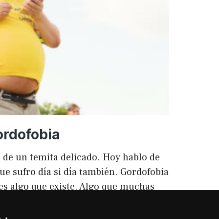
ento
ordofobia
 de un temita delicado. Hoy hablo de
ue sufro día si día también. Gordofobia
 es algo que existe. Algo que muchas
ilencio (como las hemorroides, al
o). Nos están vendiendo siempre unos