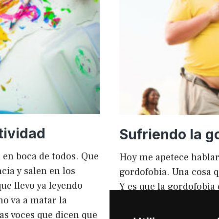
mejorar
el
rendimi
y
el
SEO
tividad
Sufriendo la g
tá en boca de todos. Que
Hoy me apetece hablar
ia y salen en los
gordofobia. Una cosa q
ue llevo ya leyendo
Y es que la gordofobia
no va a matar la
personas sufrimos en s
sas voces que dicen que
igual que en el anunci