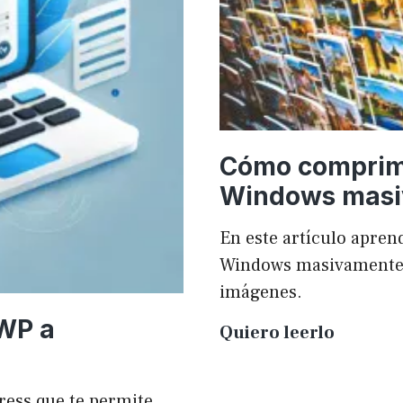
Cómo comprim
Windows mas
En este artículo apr
Windows masivamente y
imágenes.
 WP a
Cómo
Quiero leerlo
compri
imágen
ress que te permite