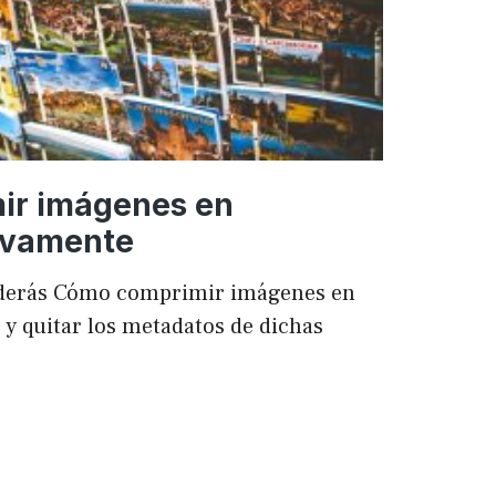
ir imágenes en
ivamente
enderás Cómo comprimir imágenes en
 quitar los metadatos de dichas
mir
es