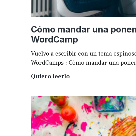
Cómo mandar una ponen
WordCamp
Vuelvo a escribir con un tema espinoso
WordCamps : Cómo mandar una pone
Cómo
Quiero leerlo
mandar
una
ponencia
a
una
WordCamp