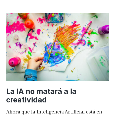
importancia
de
FSE
en
WordPress
para
mejorar
el
rendimiento
y
el
SEO
La IA no matará a la
creatividad
Ahora que la Inteligencia Artificial está en