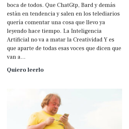
boca de todos. Que ChatGtp, Bard y demás
están en tendencia y salen en los telediarios
quería comentar una cosa que llevo ya
leyendo hace tiempo. La Inteligencia
Artificial no va a matar la Creatividad Y es
que aparte de todas esas voces que dicen que
van a…
La
Quiero leerlo
IA
no
matará
a
la
creatividad