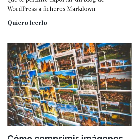
WordPress a ficheros Markdown
Plugin
Quiero leerlo
para
exportar
un
WP
a
Markdown
Cómo comprimir imágenes