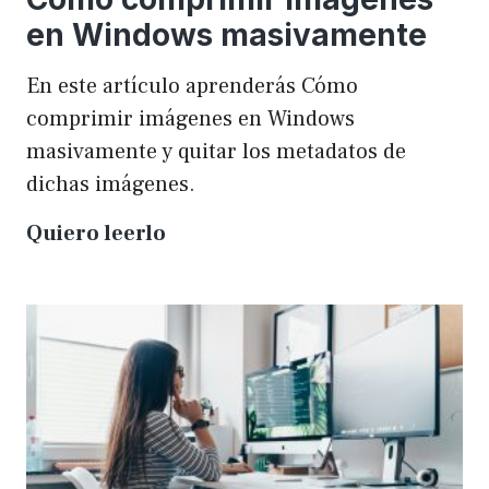
en Windows masivamente
En este artículo aprenderás Cómo
comprimir imágenes en Windows
masivamente y quitar los metadatos de
dichas imágenes.
Cómo
Quiero leerlo
comprimir
imágenes
en
Windows
masivamente