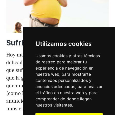
Sufriendo la gordofobia
Utilizamos cookies
Hoy me apetece hablar de un temita
Usamos cookies y otras técnicas
de rastreo para mejorar tu
delicado. Hoy hablo de gordofobia. Una cosa
experiencia de navegación en
que sufro día si día también. Gordofobia Y es
nuestra web, para mostrarte
que la gordofobia es algo que existe. Algo
contenidos personalizados y
que muchas personas sufrimos en silencio
anuncios adecuados, para analizar
el tráfico en nuestra web y para
(como las hemorroides, al igual que en el
comprender de donde llegan
anuncio). Nos están vendiendo siempre
nuestros visitantes.
unos cuerpos normativos y en…