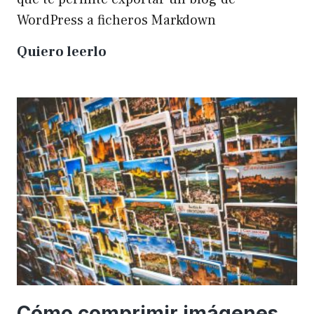
WordPress a ficheros Markdown
Plugin
Quiero leerlo
para
exportar
un
WP
a
Markdown
Cómo comprimir imágenes