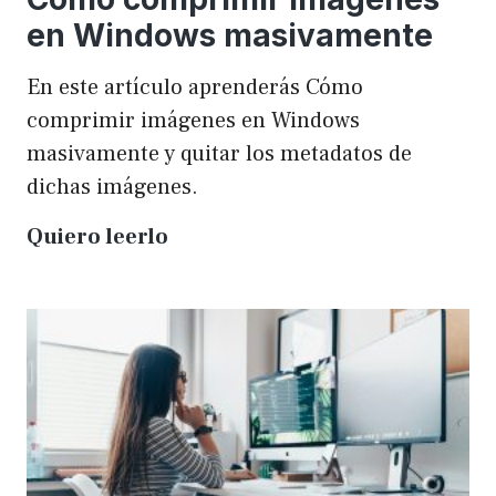
en Windows masivamente
En este artículo aprenderás Cómo
comprimir imágenes en Windows
masivamente y quitar los metadatos de
dichas imágenes.
Cómo
Quiero leerlo
comprimir
imágenes
en
Windows
masivamente