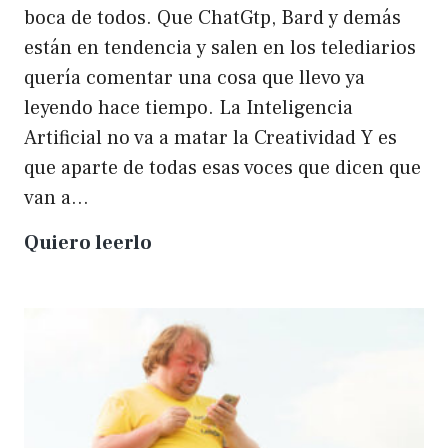
boca de todos. Que ChatGtp, Bard y demás
están en tendencia y salen en los telediarios
quería comentar una cosa que llevo ya
leyendo hace tiempo. La Inteligencia
Artificial no va a matar la Creatividad Y es
que aparte de todas esas voces que dicen que
van a…
La
Quiero leerlo
IA
no
matará
a
la
creatividad