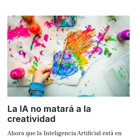
importancia
de
FSE
en
WordPress
para
mejorar
el
rendimiento
y
el
SEO
La IA no matará a la
creatividad
Ahora que la Inteligencia Artificial está en