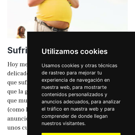
Sufriendo la gordofobia
Utilizamos cookies
Hoy me apetece hablar de un temita
Usamos cookies y otras técnicas
de rastreo para mejorar tu
delicado. Hoy hablo de gordofobia. Una cosa
experiencia de navegación en
que sufro día si día también. Gordofobia Y es
nuestra web, para mostrarte
que la gordofobia es algo que existe. Algo
contenidos personalizados y
que muchas personas sufrimos en silencio
anuncios adecuados, para analizar
el tráfico en nuestra web y para
(como las hemorroides, al igual que en el
comprender de donde llegan
anuncio). Nos están vendiendo siempre
nuestros visitantes.
unos cuerpos normativos y en…