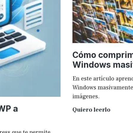
Cómo comprim
Windows mas
En este artículo apr
Windows masivamente y
imágenes.
 WP a
Cómo
Quiero leerlo
compri
imágen
ress que te permite