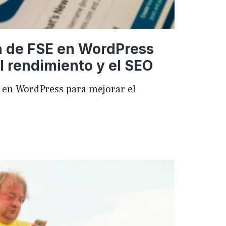
a de FSE en WordPress
l rendimiento y el SEO
 en WordPress para mejorar el
ncia
ess