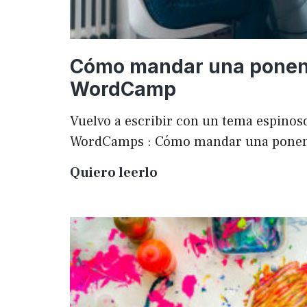
Cómo mandar una ponen
WordCamp
Vuelvo a escribir con un tema espinoso
WordCamps : Cómo mandar una pone
Cómo
Quiero leerlo
mandar
una
ponencia
a
una
WordCamp