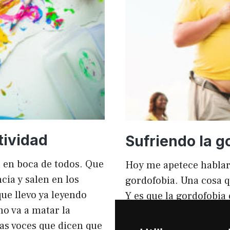
mejorar
el
rendimi
y
el
SEO
tividad
Sufriendo la g
tá en boca de todos. Que
Hoy me apetece hablar
ia y salen en los
gordofobia. Una cosa q
ue llevo ya leyendo
Y es que la gordofobia
no va a matar la
personas sufrimos en s
sas voces que dicen que
igual que en el anunci