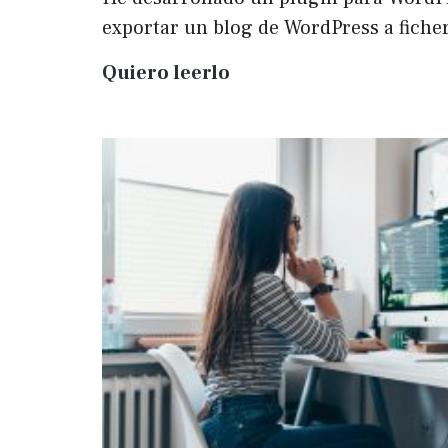
exportar un blog de WordPress a fich
Plugin
Quiero leerlo
para
exportar
un
WP
a
Markdown