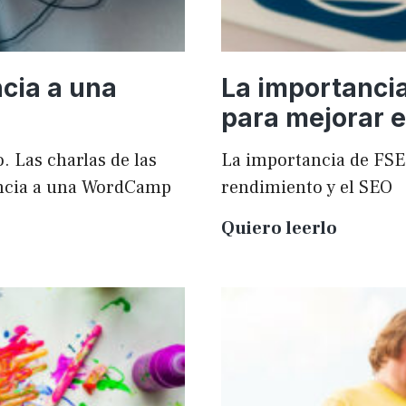
cia a una
La importanci
para mejorar e
. Las charlas de las
La importancia de FSE
ncia a una WordCamp
rendimiento y el SEO
La
Quiero leerlo
importa
de
FSE
en
WordPr
para