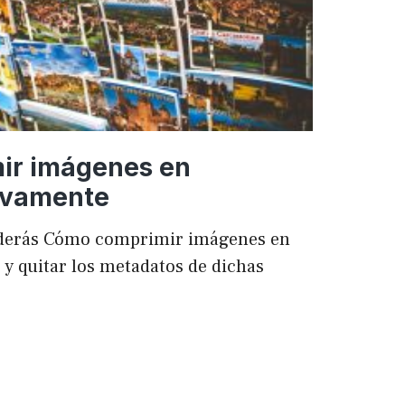
ir imágenes en
ivamente
enderás Cómo comprimir imágenes en
 quitar los metadatos de dichas
mir
es