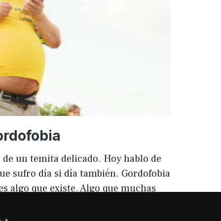
ento
ordofobia
 de un temita delicado. Hoy hablo de
ue sufro día si día también. Gordofobia
 es algo que existe. Algo que muchas
ilencio (como las hemorroides, al
o). Nos están vendiendo siempre unos