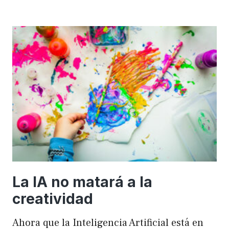
importancia
de
FSE
en
WordPress
para
mejorar
el
rendimiento
y
el
SEO
La IA no matará a la
creatividad
Ahora que la Inteligencia Artificial está en