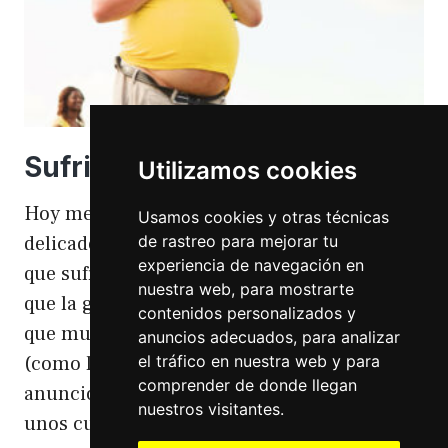
Sufriendo la gordofobia
Utilizamos cookies
Hoy me apetece hablar de un temita
Usamos cookies y otras técnicas
de rastreo para mejorar tu
delicado. Hoy hablo de gordofobia. Una cosa
experiencia de navegación en
que sufro día si día también. Gordofobia Y es
nuestra web, para mostrarte
que la gordofobia es algo que existe. Algo
contenidos personalizados y
que muchas personas sufrimos en silencio
anuncios adecuados, para analizar
el tráfico en nuestra web y para
(como las hemorroides, al igual que en el
comprender de donde llegan
anuncio). Nos están vendiendo siempre
nuestros visitantes.
unos cuerpos normativos y en…