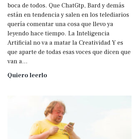
boca de todos. Que ChatGtp, Bard y demás
están en tendencia y salen en los telediarios
quería comentar una cosa que llevo ya
leyendo hace tiempo. La Inteligencia
Artificial no va a matar la Creatividad Y es
que aparte de todas esas voces que dicen que
van a…
La
Quiero leerlo
IA
no
matará
a
la
creatividad