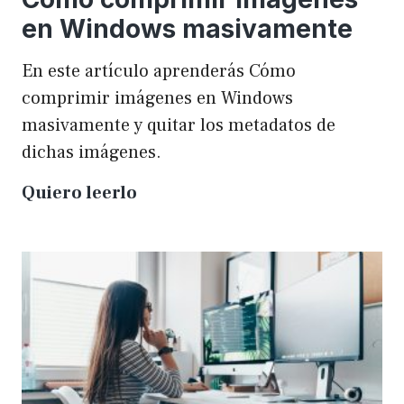
en Windows masivamente
En este artículo aprenderás Cómo
comprimir imágenes en Windows
masivamente y quitar los metadatos de
dichas imágenes.
Cómo
Quiero leerlo
comprimir
imágenes
en
Windows
masivamente