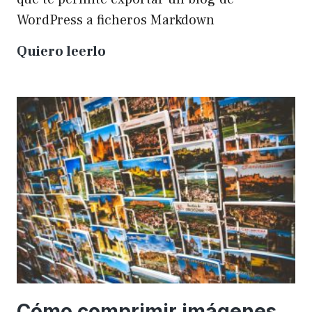
WordPress a ficheros Markdown
Plugin
Quiero leerlo
para
exportar
un
WP
a
Markdown
Cómo comprimir imágenes