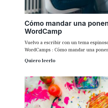
Cómo mandar una ponen
WordCamp
Vuelvo a escribir con un tema espinoso
WordCamps : Cómo mandar una pone
Cómo
Quiero leerlo
mandar
una
ponencia
a
una
WordCamp