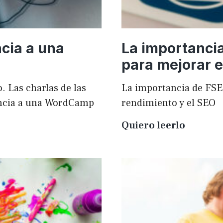
cia a una
La importanci
para mejorar e
. Las charlas de las
La importancia de FSE
ncia a una WordCamp
rendimiento y el SEO
La
Quiero leerlo
importa
de
FSE
en
WordPr
para