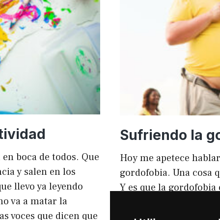
mejorar
el
rendimi
y
el
SEO
tividad
Sufriendo la g
tá en boca de todos. Que
Hoy me apetece hablar
ia y salen en los
gordofobia. Una cosa q
ue llevo ya leyendo
Y es que la gordofobia
no va a matar la
personas sufrimos en s
sas voces que dicen que
igual que en el anunci