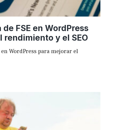
a de FSE en WordPress
l rendimiento y el SEO
 en WordPress para mejorar el
ncia
ess