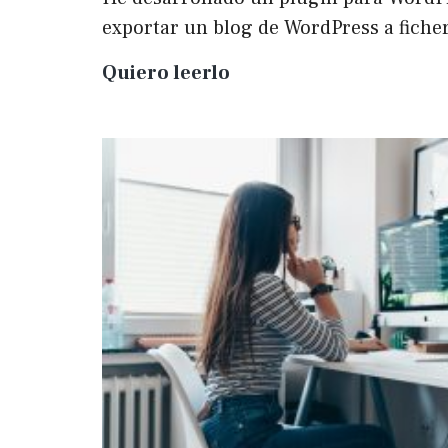
exportar un blog de WordPress a fich
Plugin
Quiero leerlo
para
exportar
un
WP
a
Markdown