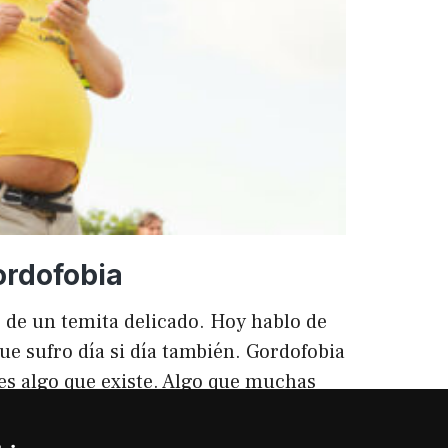
ento
ordofobia
 de un temita delicado. Hoy hablo de
ue sufro día si día también. Gordofobia
 es algo que existe. Algo que muchas
ilencio (como las hemorroides, al
o). Nos están vendiendo siempre unos