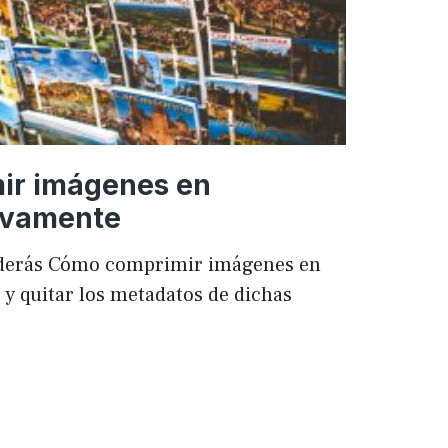
ir imágenes en
ivamente
enderás Cómo comprimir imágenes en
 quitar los metadatos de dichas
mir
es