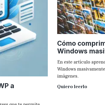
Cómo comprim
Windows mas
En este artículo apr
Windows masivamente y
imágenes.
 WP a
Cómo
Quiero leerlo
compri
imágen
ress que te permite