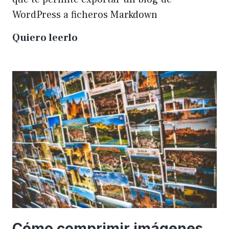
WordPress a ficheros Markdown
Plugin
Quiero leerlo
para
exportar
un
WP
a
Markdown
Cómo comprimir imágenes