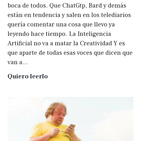
boca de todos. Que ChatGtp, Bard y demás
están en tendencia y salen en los telediarios
quería comentar una cosa que llevo ya
leyendo hace tiempo. La Inteligencia
Artificial no va a matar la Creatividad Y es
que aparte de todas esas voces que dicen que
van a…
La
Quiero leerlo
IA
no
matará
a
la
creatividad