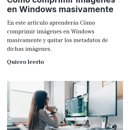
en Windows masivamente
En este artículo aprenderás Cómo
comprimir imágenes en Windows
masivamente y quitar los metadatos de
dichas imágenes.
Cómo
Quiero leerlo
comprimir
imágenes
en
Windows
masivamente