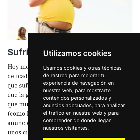
Sufriendo la gordofobia
Utilizamos cookies
Hoy me apetece hablar de un temita
Usamos cookies y otras técnicas
de rastreo para mejorar tu
delicado. Hoy hablo de gordofobia. Una cosa
experiencia de navegación en
que sufro día si día también. Gordofobia Y es
nuestra web, para mostrarte
que la gordofobia es algo que existe. Algo
contenidos personalizados y
que muchas personas sufrimos en silencio
anuncios adecuados, para analizar
el tráfico en nuestra web y para
(como las hemorroides, al igual que en el
comprender de donde llegan
anuncio). Nos están vendiendo siempre
nuestros visitantes.
unos cuerpos normativos y en…