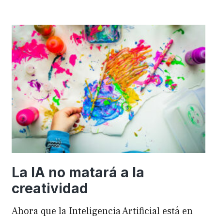
importancia
de
FSE
en
WordPress
para
mejorar
el
rendimiento
y
el
SEO
La IA no matará a la
creatividad
Ahora que la Inteligencia Artificial está en