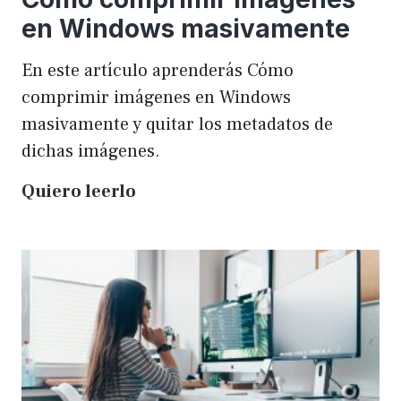
en Windows masivamente
En este artículo aprenderás Cómo
comprimir imágenes en Windows
masivamente y quitar los metadatos de
dichas imágenes.
Cómo
Quiero leerlo
comprimir
imágenes
en
Windows
masivamente