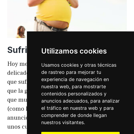
Sufriendo la gordofobia
Utilizamos cookies
Hoy me apetece hablar de un temita
Usamos cookies y otras técnicas
de rastreo para mejorar tu
delicado. Hoy hablo de gordofobia. Una cosa
experiencia de navegación en
que sufro día si día también. Gordofobia Y es
nuestra web, para mostrarte
que la gordofobia es algo que existe. Algo
contenidos personalizados y
que muchas personas sufrimos en silencio
anuncios adecuados, para analizar
el tráfico en nuestra web y para
(como las hemorroides, al igual que en el
comprender de donde llegan
anuncio). Nos están vendiendo siempre
nuestros visitantes.
unos cuerpos normativos y en…