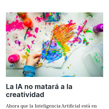
importancia
de
FSE
en
WordPress
para
mejorar
el
rendimiento
y
el
SEO
La IA no matará a la
creatividad
Ahora que la Inteligencia Artificial está en