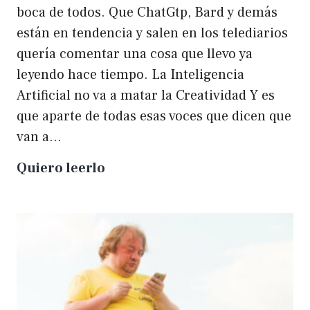
boca de todos. Que ChatGtp, Bard y demás
están en tendencia y salen en los telediarios
quería comentar una cosa que llevo ya
leyendo hace tiempo. La Inteligencia
Artificial no va a matar la Creatividad Y es
que aparte de todas esas voces que dicen que
van a…
La
Quiero leerlo
IA
no
matará
a
la
creatividad