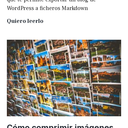
WordPress a ficheros Markdown
Plugin
Quiero leerlo
para
exportar
un
WP
a
Markdown
Cómo comprimir imágenes