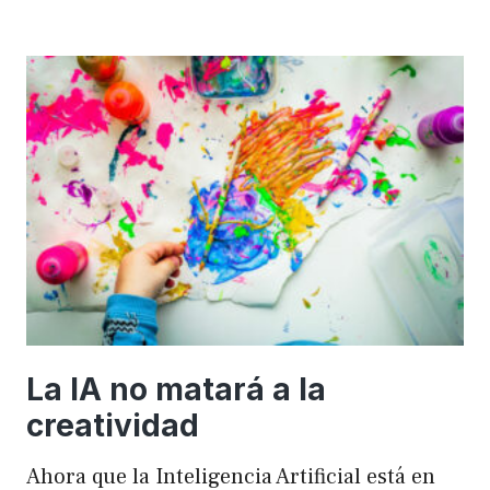
importancia
de
FSE
en
WordPress
para
mejorar
el
rendimiento
y
el
SEO
La IA no matará a la
creatividad
Ahora que la Inteligencia Artificial está en