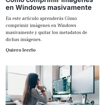
en Windows masivamente
En este artículo aprenderás Cómo
comprimir imágenes en Windows
masivamente y quitar los metadatos de
dichas imágenes.
Cómo
Quiero leerlo
comprimir
imágenes
en
Windows
masivamente