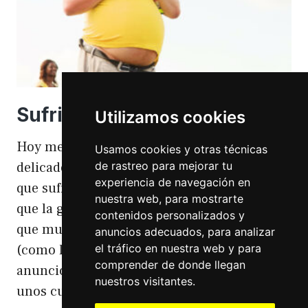
Sufriendo la gordofobia
Utilizamos cookies
Hoy me apetece hablar de un temita
Usamos cookies y otras técnicas
de rastreo para mejorar tu
delicado. Hoy hablo de gordofobia. Una cosa
experiencia de navegación en
que sufro día si día también. Gordofobia Y es
nuestra web, para mostrarte
que la gordofobia es algo que existe. Algo
contenidos personalizados y
que muchas personas sufrimos en silencio
anuncios adecuados, para analizar
el tráfico en nuestra web y para
(como las hemorroides, al igual que en el
comprender de donde llegan
anuncio). Nos están vendiendo siempre
nuestros visitantes.
unos cuerpos normativos y en…