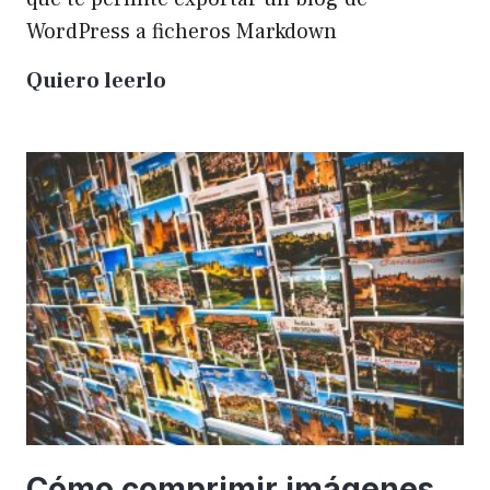
WordPress a ficheros Markdown
Plugin
Quiero leerlo
para
exportar
un
WP
a
Markdown
Cómo comprimir imágenes