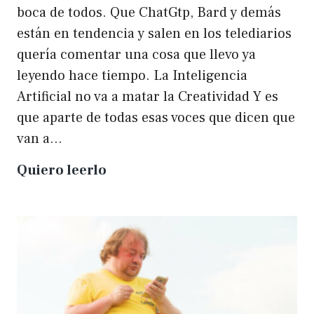
boca de todos. Que ChatGtp, Bard y demás
están en tendencia y salen en los telediarios
quería comentar una cosa que llevo ya
leyendo hace tiempo. La Inteligencia
Artificial no va a matar la Creatividad Y es
que aparte de todas esas voces que dicen que
van a…
La
Quiero leerlo
IA
no
matará
a
la
creatividad