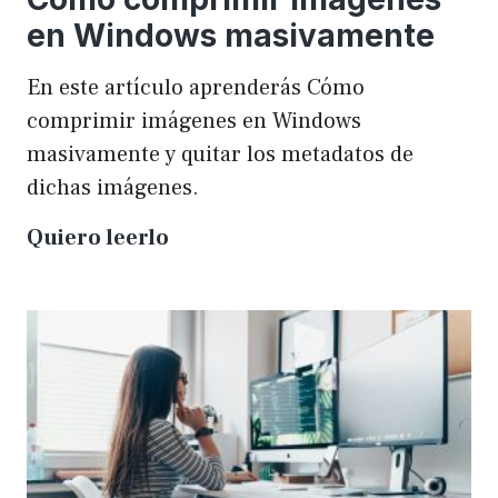
en Windows masivamente
En este artículo aprenderás Cómo
comprimir imágenes en Windows
masivamente y quitar los metadatos de
dichas imágenes.
Cómo
Quiero leerlo
comprimir
imágenes
en
Windows
masivamente