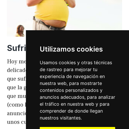
Sufriendo la gordofobia
Utilizamos cookies
Hoy me apetece hablar de un temita
Usamos cookies y otras técnicas
de rastreo para mejorar tu
delicado. Hoy hablo de gordofobia. Una cosa
experiencia de navegación en
que sufro día si día también. Gordofobia Y es
nuestra web, para mostrarte
que la gordofobia es algo que existe. Algo
contenidos personalizados y
que muchas personas sufrimos en silencio
anuncios adecuados, para analizar
el tráfico en nuestra web y para
(como las hemorroides, al igual que en el
comprender de donde llegan
anuncio). Nos están vendiendo siempre
nuestros visitantes.
unos cuerpos normativos y en…