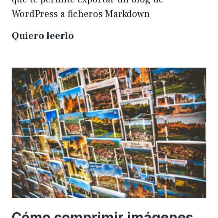
WordPress a ficheros Markdown
Plugin
Quiero leerlo
para
exportar
un
WP
a
Markdown
Cómo comprimir imágenes