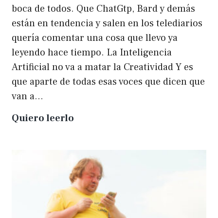
boca de todos. Que ChatGtp, Bard y demás
están en tendencia y salen en los telediarios
quería comentar una cosa que llevo ya
leyendo hace tiempo. La Inteligencia
Artificial no va a matar la Creatividad Y es
que aparte de todas esas voces que dicen que
van a…
La
Quiero leerlo
IA
no
matará
a
la
creatividad