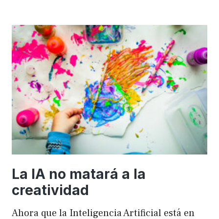
importancia
de
FSE
en
WordPress
para
mejorar
el
rendimiento
y
el
SEO
La IA no matará a la
creatividad
Ahora que la Inteligencia Artificial está en