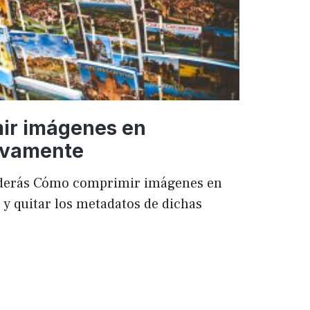
ir imágenes en
ivamente
enderás Cómo comprimir imágenes en
 quitar los metadatos de dichas
mir
es