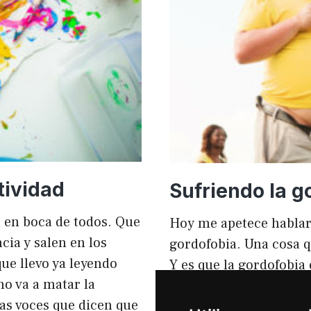
mejorar
el
rendimi
y
el
SEO
tividad
Sufriendo la g
tá en boca de todos. Que
Hoy me apetece hablar
ia y salen en los
gordofobia. Una cosa q
ue llevo ya leyendo
Y es que la gordofobia
no va a matar la
personas sufrimos en s
sas voces que dicen que
igual que en el anunci