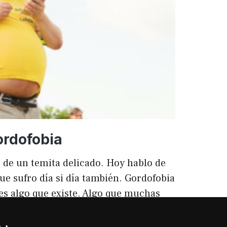
ento
ordofobia
 de un temita delicado. Hoy hablo de
ue sufro día si día también. Gordofobia
 es algo que existe. Algo que muchas
ilencio (como las hemorroides, al
o). Nos están vendiendo siempre unos