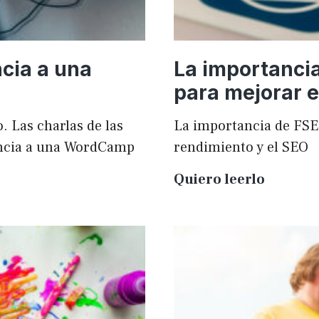
cia a una
La importanci
para mejorar e
. Las charlas de las
La importancia de FSE
ncia a una WordCamp
rendimiento y el SEO
La
Quiero leerlo
importa
de
FSE
en
WordPr
para