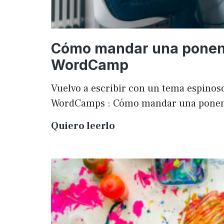
Cómo mandar una ponen
WordCamp
Vuelvo a escribir con un tema espinoso
WordCamps : Cómo mandar una pone
Cómo
Quiero leerlo
mandar
una
ponencia
a
una
WordCamp