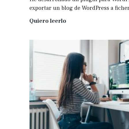
exportar un blog de WordPress a fich
Plugin
Quiero leerlo
para
exportar
un
WP
a
Markdown