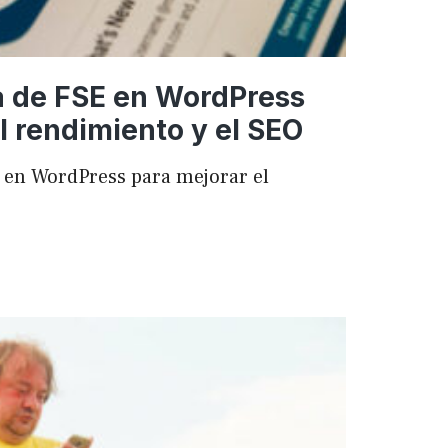
a de FSE en WordPress
l rendimiento y el SEO
 en WordPress para mejorar el
ncia
ess