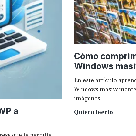
Cómo comprim
Windows mas
En este artículo apr
Windows masivamente y
imágenes.
 WP a
Cómo
Quiero leerlo
compri
imágen
ress que te permite