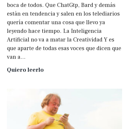
boca de todos. Que ChatGtp, Bard y demás
están en tendencia y salen en los telediarios
quería comentar una cosa que llevo ya
leyendo hace tiempo. La Inteligencia
Artificial no va a matar la Creatividad Y es
que aparte de todas esas voces que dicen que
van a…
La
Quiero leerlo
IA
no
matará
a
la
creatividad