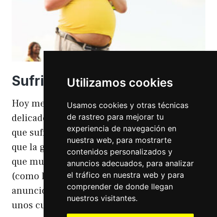
Sufriendo la gordofobia
Utilizamos cookies
Hoy me apetece hablar de un temita
Usamos cookies y otras técnicas
de rastreo para mejorar tu
delicado. Hoy hablo de gordofobia. Una cosa
experiencia de navegación en
que sufro día si día también. Gordofobia Y es
nuestra web, para mostrarte
que la gordofobia es algo que existe. Algo
contenidos personalizados y
que muchas personas sufrimos en silencio
anuncios adecuados, para analizar
el tráfico en nuestra web y para
(como las hemorroides, al igual que en el
comprender de donde llegan
anuncio). Nos están vendiendo siempre
nuestros visitantes.
unos cuerpos normativos y en…