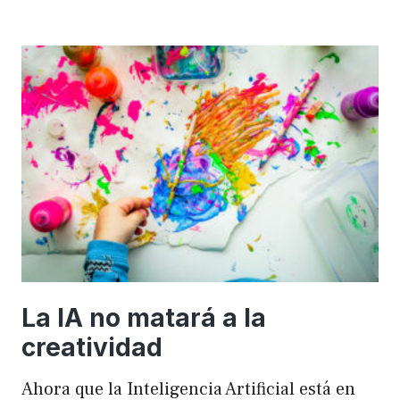
importancia
de
FSE
en
WordPress
para
mejorar
el
rendimiento
y
el
SEO
La IA no matará a la
creatividad
Ahora que la Inteligencia Artificial está en