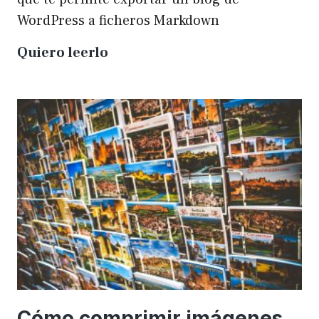
WordPress a ficheros Markdown
Plugin
Quiero leerlo
para
exportar
un
WP
a
Markdown
Cómo comprimir imágenes