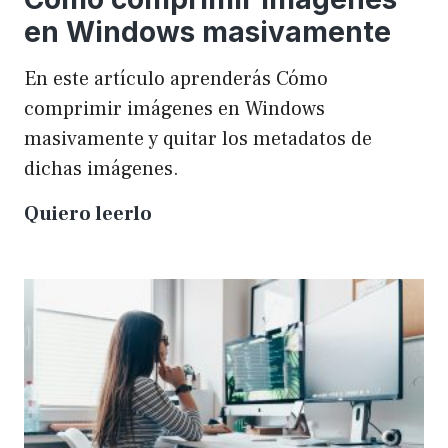
en Windows masivamente
En este artículo aprenderás Cómo
comprimir imágenes en Windows
masivamente y quitar los metadatos de
dichas imágenes.
Cómo
Quiero leerlo
comprimir
imágenes
en
Windows
masivamente