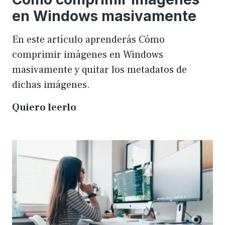
en Windows masivamente
En este artículo aprenderás Cómo
comprimir imágenes en Windows
masivamente y quitar los metadatos de
dichas imágenes.
Cómo
Quiero leerlo
comprimir
imágenes
en
Windows
masivamente