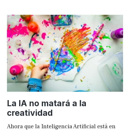
importancia
de
FSE
en
WordPress
para
mejorar
el
rendimiento
y
el
SEO
La IA no matará a la
creatividad
Ahora que la Inteligencia Artificial está en