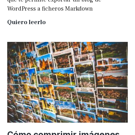
WordPress a ficheros Markdown
Plugin
Quiero leerlo
para
exportar
un
WP
a
Markdown
Cómo comprimir imágenes