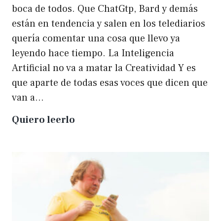
boca de todos. Que ChatGtp, Bard y demás
están en tendencia y salen en los telediarios
quería comentar una cosa que llevo ya
leyendo hace tiempo. La Inteligencia
Artificial no va a matar la Creatividad Y es
que aparte de todas esas voces que dicen que
van a…
La
Quiero leerlo
IA
no
matará
a
la
creatividad