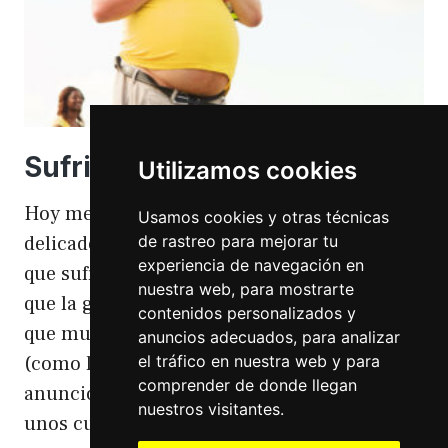
Sufriendo la gordofobia
Utilizamos cookies
Hoy me apetece hablar de un temita
Usamos cookies y otras técnicas
de rastreo para mejorar tu
delicado. Hoy hablo de gordofobia. Una cosa
experiencia de navegación en
que sufro día si día también. Gordofobia Y es
nuestra web, para mostrarte
que la gordofobia es algo que existe. Algo
contenidos personalizados y
que muchas personas sufrimos en silencio
anuncios adecuados, para analizar
el tráfico en nuestra web y para
(como las hemorroides, al igual que en el
comprender de donde llegan
anuncio). Nos están vendiendo siempre
nuestros visitantes.
unos cuerpos normativos y en…