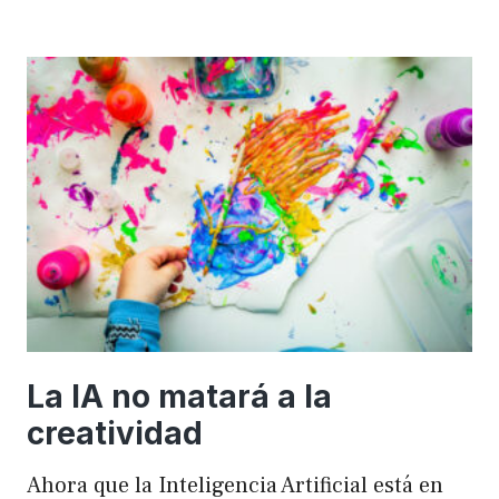
importancia
de
FSE
en
WordPress
para
mejorar
el
rendimiento
y
el
SEO
La IA no matará a la
creatividad
Ahora que la Inteligencia Artificial está en