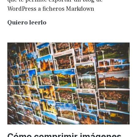
WordPress a ficheros Markdown
Plugin
Quiero leerlo
para
exportar
un
WP
a
Markdown
Cómo comprimir imágenes