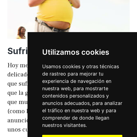
Sufriendo la gordofobia
Utilizamos cookies
Hoy me apetece hablar de un temita
Usamos cookies y otras técnicas
de rastreo para mejorar tu
delicado. Hoy hablo de gordofobia. Una cosa
experiencia de navegación en
que sufro día si día también. Gordofobia Y es
nuestra web, para mostrarte
que la gordofobia es algo que existe. Algo
contenidos personalizados y
que muchas personas sufrimos en silencio
anuncios adecuados, para analizar
el tráfico en nuestra web y para
(como las hemorroides, al igual que en el
comprender de donde llegan
anuncio). Nos están vendiendo siempre
nuestros visitantes.
unos cuerpos normativos y en…