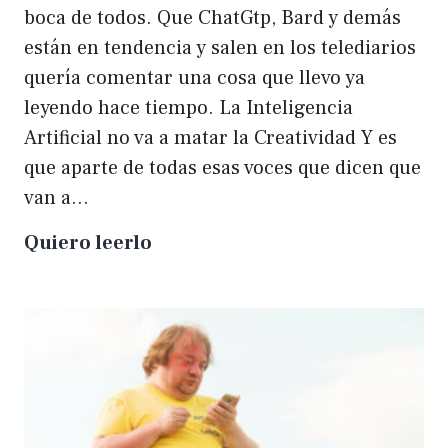
boca de todos. Que ChatGtp, Bard y demás
están en tendencia y salen en los telediarios
quería comentar una cosa que llevo ya
leyendo hace tiempo. La Inteligencia
Artificial no va a matar la Creatividad Y es
que aparte de todas esas voces que dicen que
van a…
La
Quiero leerlo
IA
no
matará
a
la
creatividad