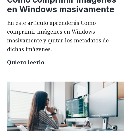
en Windows masivamente
En este artículo aprenderás Cómo
comprimir imágenes en Windows
masivamente y quitar los metadatos de
dichas imágenes.
Cómo
Quiero leerlo
comprimir
imágenes
en
Windows
masivamente