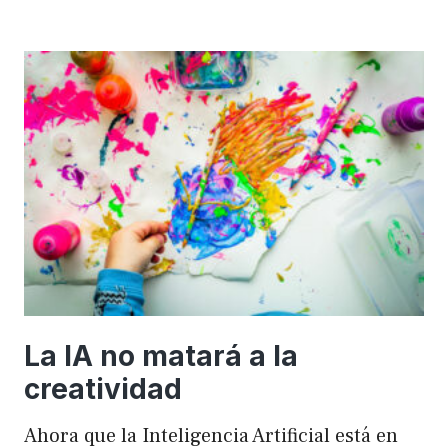
importancia
de
FSE
en
WordPress
para
mejorar
el
rendimiento
y
el
SEO
La IA no matará a la
creatividad
Ahora que la Inteligencia Artificial está en