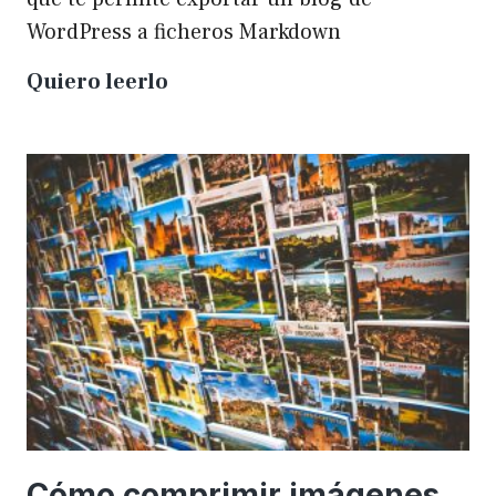
WordPress a ficheros Markdown
Plugin
Quiero leerlo
para
exportar
un
WP
a
Markdown
Cómo comprimir imágenes