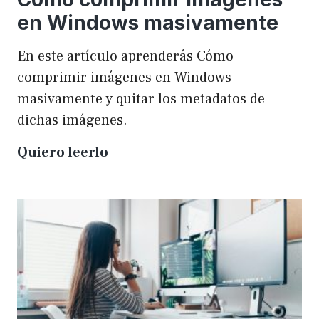
en Windows masivamente
En este artículo aprenderás Cómo
comprimir imágenes en Windows
masivamente y quitar los metadatos de
dichas imágenes.
Cómo
Quiero leerlo
comprimir
imágenes
en
Windows
masivamente