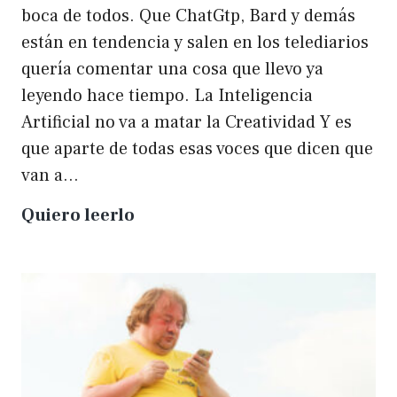
boca de todos. Que ChatGtp, Bard y demás
están en tendencia y salen en los telediarios
quería comentar una cosa que llevo ya
leyendo hace tiempo. La Inteligencia
Artificial no va a matar la Creatividad Y es
que aparte de todas esas voces que dicen que
van a…
La
Quiero leerlo
IA
no
matará
a
la
creatividad