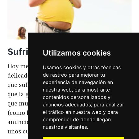
Sufriendo la gordofobia
Utilizamos cookies
Hoy me apetece hablar de un temita
Usamos cookies y otras técnicas
de rastreo para mejorar tu
delicado. Hoy hablo de gordofobia. Una cosa
experiencia de navegación en
que sufro día si día también. Gordofobia Y es
nuestra web, para mostrarte
que la gordofobia es algo que existe. Algo
contenidos personalizados y
que muchas personas sufrimos en silencio
anuncios adecuados, para analizar
el tráfico en nuestra web y para
(como las hemorroides, al igual que en el
comprender de donde llegan
anuncio). Nos están vendiendo siempre
nuestros visitantes.
unos cuerpos normativos y en…