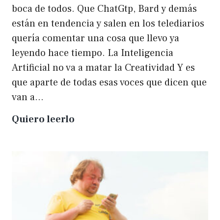
boca de todos. Que ChatGtp, Bard y demás
están en tendencia y salen en los telediarios
quería comentar una cosa que llevo ya
leyendo hace tiempo. La Inteligencia
Artificial no va a matar la Creatividad Y es
que aparte de todas esas voces que dicen que
van a…
La
Quiero leerlo
IA
no
matará
a
la
creatividad