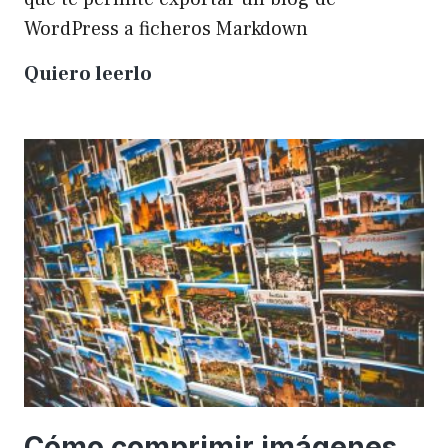
WordPress a ficheros Markdown
Plugin
Quiero leerlo
para
exportar
un
WP
a
Markdown
Cómo comprimir imágenes