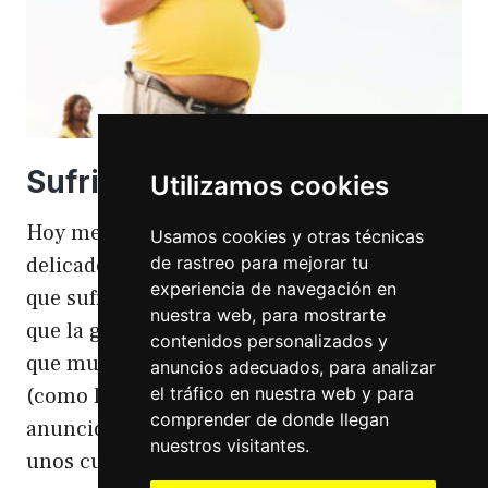
Sufriendo la gordofobia
Utilizamos cookies
Hoy me apetece hablar de un temita
Usamos cookies y otras técnicas
de rastreo para mejorar tu
delicado. Hoy hablo de gordofobia. Una cosa
experiencia de navegación en
que sufro día si día también. Gordofobia Y es
nuestra web, para mostrarte
que la gordofobia es algo que existe. Algo
contenidos personalizados y
que muchas personas sufrimos en silencio
anuncios adecuados, para analizar
el tráfico en nuestra web y para
(como las hemorroides, al igual que en el
comprender de donde llegan
anuncio). Nos están vendiendo siempre
nuestros visitantes.
unos cuerpos normativos y en…