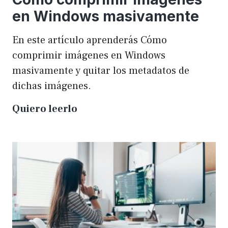
en Windows masivamente
En este artículo aprenderás Cómo
comprimir imágenes en Windows
masivamente y quitar los metadatos de
dichas imágenes.
Cómo
Quiero leerlo
comprimir
imágenes
en
Windows
masivamente