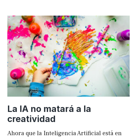
importancia
de
FSE
en
WordPress
para
mejorar
el
rendimiento
y
el
SEO
La IA no matará a la
creatividad
Ahora que la Inteligencia Artificial está en