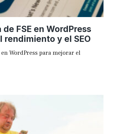
a de FSE en WordPress
l rendimiento y el SEO
 en WordPress para mejorar el
ncia
ess