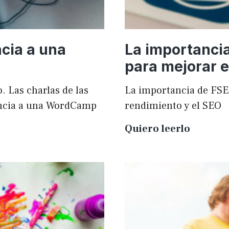
cia a una
La importanci
para mejorar e
. Las charlas de las
La importancia de FSE
ncia a una WordCamp
rendimiento y el SEO
La
Quiero leerlo
importa
de
FSE
en
WordPr
para