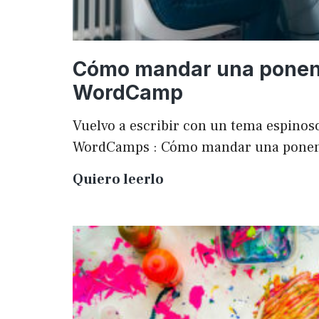
Cómo mandar una ponen
WordCamp
Vuelvo a escribir con un tema espinoso
WordCamps : Cómo mandar una pone
Cómo
Quiero leerlo
mandar
una
ponencia
a
una
WordCamp