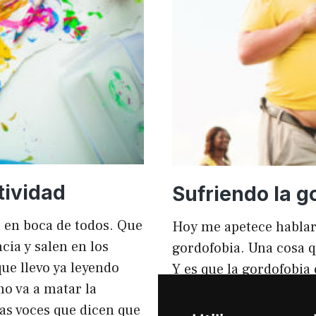
mejorar
el
rendimi
y
el
SEO
tividad
Sufriendo la g
tá en boca de todos. Que
Hoy me apetece hablar
ia y salen en los
gordofobia. Una cosa q
ue llevo ya leyendo
Y es que la gordofobia
no va a matar la
personas sufrimos en s
sas voces que dicen que
igual que en el anunci