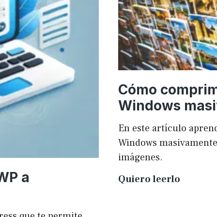
Cómo comprim
Windows mas
En este artículo apr
Windows masivamente y
imágenes.
 WP a
Cómo
Quiero leerlo
compri
imágen
ress que te permite