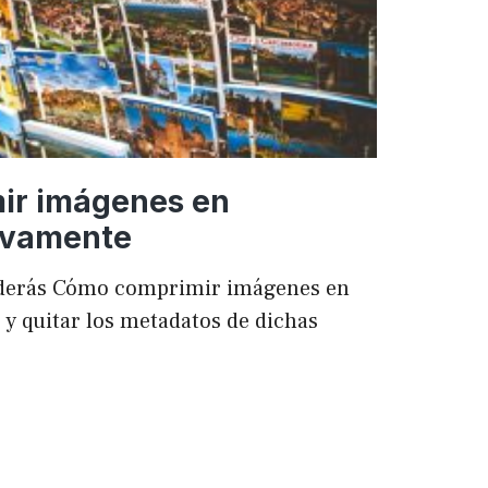
ir imágenes en
ivamente
enderás Cómo comprimir imágenes en
 quitar los metadatos de dichas
mir
es