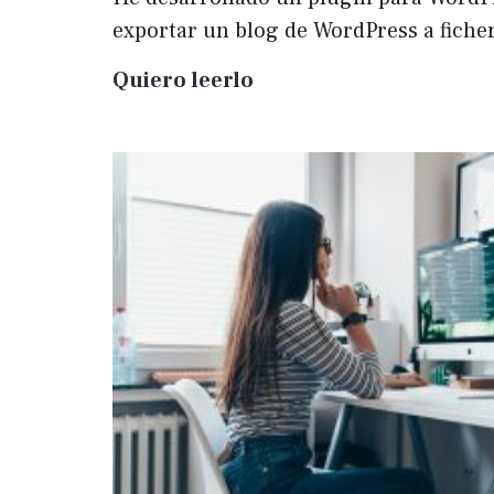
exportar un blog de WordPress a fich
Plugin
Quiero leerlo
para
exportar
un
WP
a
Markdown