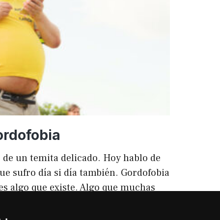
ento
ordofobia
 de un temita delicado. Hoy hablo de
ue sufro día si día también. Gordofobia
 es algo que existe. Algo que muchas
ilencio (como las hemorroides, al
o). Nos están vendiendo siempre unos