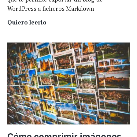
WordPress a ficheros Markdown
Plugin
Quiero leerlo
para
exportar
un
WP
a
Markdown
Cómo comprimir imágenes