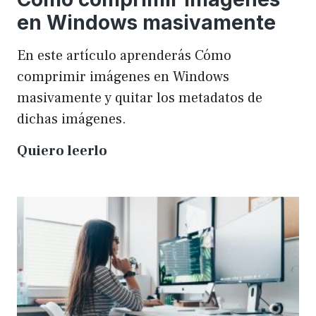
en Windows masivamente
En este artículo aprenderás Cómo
comprimir imágenes en Windows
masivamente y quitar los metadatos de
dichas imágenes.
Cómo
Quiero leerlo
comprimir
imágenes
en
Windows
masivamente