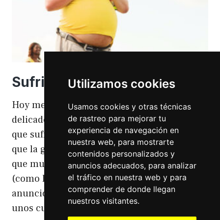
Sufriendo la gordofobia
Utilizamos cookies
Hoy me apetece hablar de un temita
Usamos cookies y otras técnicas
de rastreo para mejorar tu
delicado. Hoy hablo de gordofobia. Una cosa
experiencia de navegación en
que sufro día si día también. Gordofobia Y es
nuestra web, para mostrarte
que la gordofobia es algo que existe. Algo
contenidos personalizados y
que muchas personas sufrimos en silencio
anuncios adecuados, para analizar
el tráfico en nuestra web y para
(como las hemorroides, al igual que en el
comprender de donde llegan
anuncio). Nos están vendiendo siempre
nuestros visitantes.
unos cuerpos normativos y en…