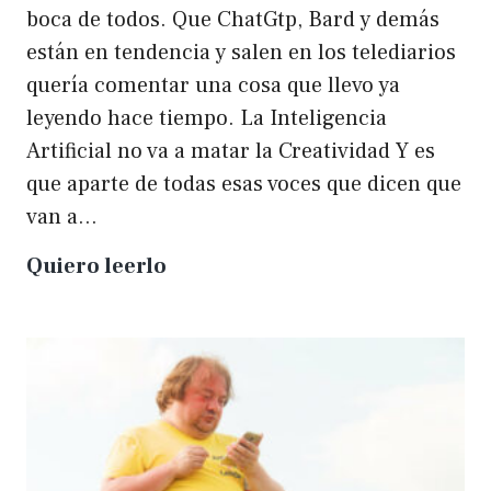
boca de todos. Que ChatGtp, Bard y demás
están en tendencia y salen en los telediarios
quería comentar una cosa que llevo ya
leyendo hace tiempo. La Inteligencia
Artificial no va a matar la Creatividad Y es
que aparte de todas esas voces que dicen que
van a…
La
Quiero leerlo
IA
no
matará
a
la
creatividad