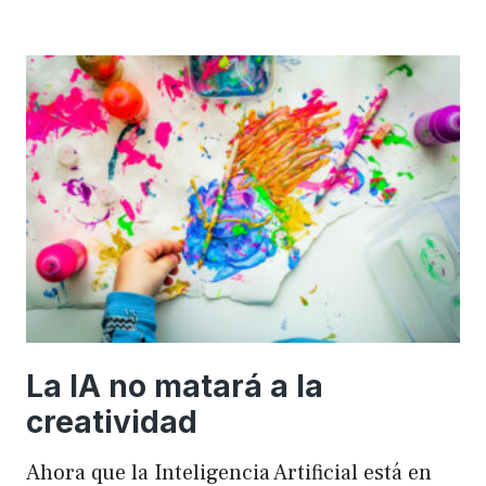
importancia
de
FSE
en
WordPress
para
mejorar
el
rendimiento
y
el
SEO
La IA no matará a la
creatividad
Ahora que la Inteligencia Artificial está en