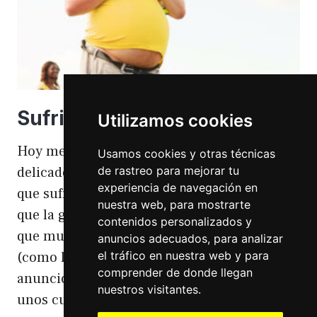
Sufriendo la gordofobia
Utilizamos cookies
Hoy me apetece hablar de un temita
Usamos cookies y otras técnicas
de rastreo para mejorar tu
delicado. Hoy hablo de gordofobia. Una cosa
experiencia de navegación en
que sufro día si día también. Gordofobia Y es
nuestra web, para mostrarte
que la gordofobia es algo que existe. Algo
contenidos personalizados y
que muchas personas sufrimos en silencio
anuncios adecuados, para analizar
el tráfico en nuestra web y para
(como las hemorroides, al igual que en el
comprender de donde llegan
anuncio). Nos están vendiendo siempre
nuestros visitantes.
unos cuerpos normativos y en…