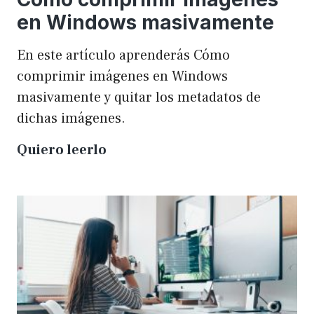
en Windows masivamente
En este artículo aprenderás Cómo
comprimir imágenes en Windows
masivamente y quitar los metadatos de
dichas imágenes.
Cómo
Quiero leerlo
comprimir
imágenes
en
Windows
masivamente