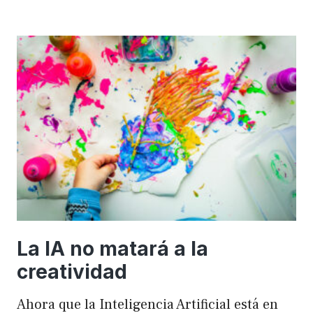
importancia
de
FSE
en
WordPress
para
mejorar
el
rendimiento
y
el
SEO
La IA no matará a la
creatividad
Ahora que la Inteligencia Artificial está en