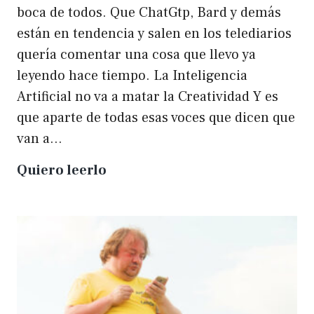
boca de todos. Que ChatGtp, Bard y demás
están en tendencia y salen en los telediarios
quería comentar una cosa que llevo ya
leyendo hace tiempo. La Inteligencia
Artificial no va a matar la Creatividad Y es
que aparte de todas esas voces que dicen que
van a…
La
Quiero leerlo
IA
no
matará
a
la
creatividad