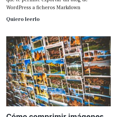
WordPress a ficheros Markdown
Plugin
Quiero leerlo
para
exportar
un
WP
a
Markdown
Cómo comprimir imágenes