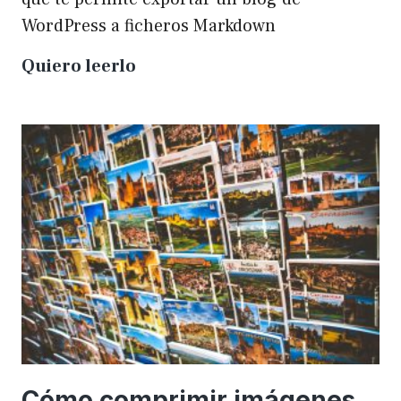
WordPress a ficheros Markdown
Plugin
Quiero leerlo
para
exportar
un
WP
a
Markdown
Cómo comprimir imágenes