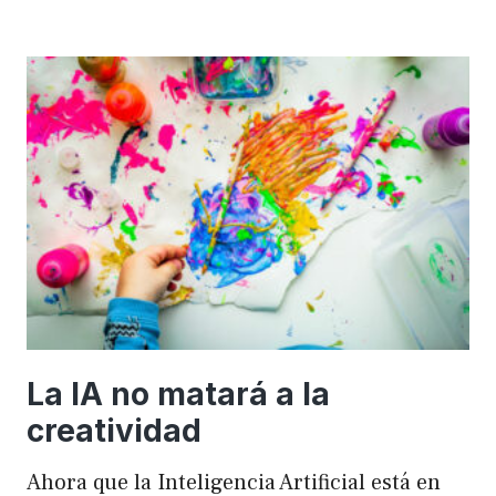
importancia
de
FSE
en
WordPress
para
mejorar
el
rendimiento
y
el
SEO
La IA no matará a la
creatividad
Ahora que la Inteligencia Artificial está en