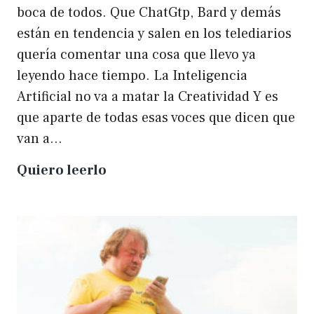
boca de todos. Que ChatGtp, Bard y demás
están en tendencia y salen en los telediarios
quería comentar una cosa que llevo ya
leyendo hace tiempo. La Inteligencia
Artificial no va a matar la Creatividad Y es
que aparte de todas esas voces que dicen que
van a…
La
Quiero leerlo
IA
no
matará
a
la
creatividad