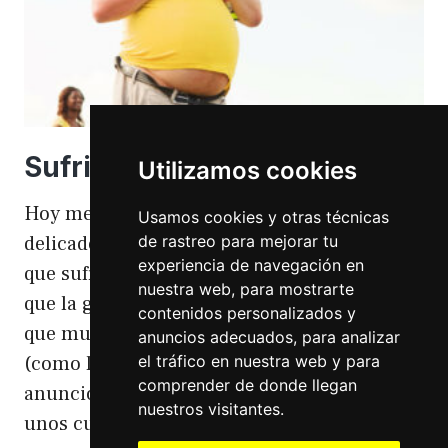
Sufriendo la gordofobia
Utilizamos cookies
Hoy me apetece hablar de un temita
Usamos cookies y otras técnicas
de rastreo para mejorar tu
delicado. Hoy hablo de gordofobia. Una cosa
experiencia de navegación en
que sufro día si día también. Gordofobia Y es
nuestra web, para mostrarte
que la gordofobia es algo que existe. Algo
contenidos personalizados y
que muchas personas sufrimos en silencio
anuncios adecuados, para analizar
el tráfico en nuestra web y para
(como las hemorroides, al igual que en el
comprender de donde llegan
anuncio). Nos están vendiendo siempre
nuestros visitantes.
unos cuerpos normativos y en…