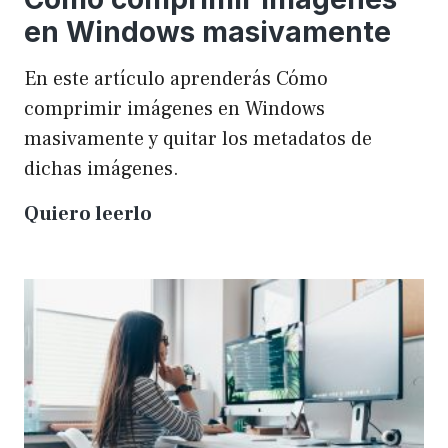
en Windows masivamente
En este artículo aprenderás Cómo
comprimir imágenes en Windows
masivamente y quitar los metadatos de
dichas imágenes.
Cómo
Quiero leerlo
comprimir
imágenes
en
Windows
masivamente