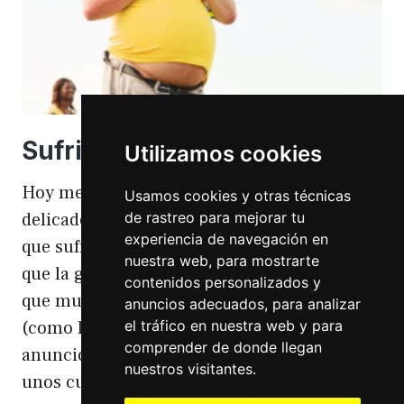
Sufriendo la gordofobia
Utilizamos cookies
Hoy me apetece hablar de un temita
Usamos cookies y otras técnicas
de rastreo para mejorar tu
delicado. Hoy hablo de gordofobia. Una cosa
experiencia de navegación en
que sufro día si día también. Gordofobia Y es
nuestra web, para mostrarte
que la gordofobia es algo que existe. Algo
contenidos personalizados y
que muchas personas sufrimos en silencio
anuncios adecuados, para analizar
el tráfico en nuestra web y para
(como las hemorroides, al igual que en el
comprender de donde llegan
anuncio). Nos están vendiendo siempre
nuestros visitantes.
unos cuerpos normativos y en…