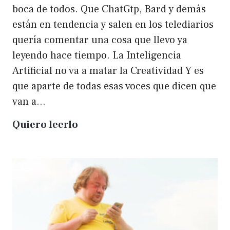
boca de todos. Que ChatGtp, Bard y demás
están en tendencia y salen en los telediarios
quería comentar una cosa que llevo ya
leyendo hace tiempo. La Inteligencia
Artificial no va a matar la Creatividad Y es
que aparte de todas esas voces que dicen que
van a…
La
Quiero leerlo
IA
no
matará
a
la
creatividad