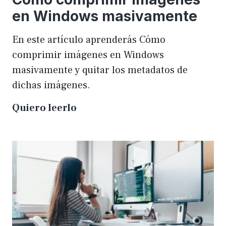
en Windows masivamente
En este artículo aprenderás Cómo
comprimir imágenes en Windows
masivamente y quitar los metadatos de
dichas imágenes.
Cómo
Quiero leerlo
comprimir
imágenes
en
Windows
masivamente