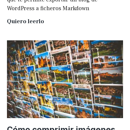
WordPress a ficheros Markdown
Plugin
Quiero leerlo
para
exportar
un
WP
a
Markdown
Cómo comprimir imágenes