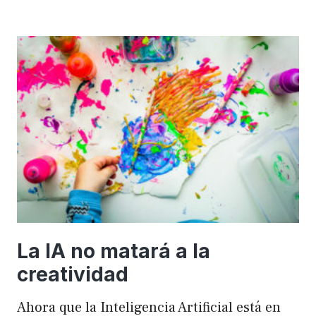
importancia
de
FSE
en
WordPress
para
mejorar
el
rendimiento
y
el
SEO
La IA no matará a la
creatividad
Ahora que la Inteligencia Artificial está en