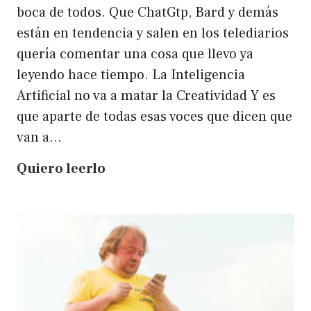
boca de todos. Que ChatGtp, Bard y demás
están en tendencia y salen en los telediarios
quería comentar una cosa que llevo ya
leyendo hace tiempo. La Inteligencia
Artificial no va a matar la Creatividad Y es
que aparte de todas esas voces que dicen que
van a…
La
Quiero leerlo
IA
no
matará
a
la
creatividad