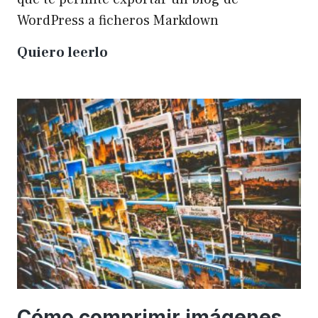
WordPress a ficheros Markdown
Plugin
Quiero leerlo
para
exportar
un
WP
a
Markdown
Cómo comprimir imágenes