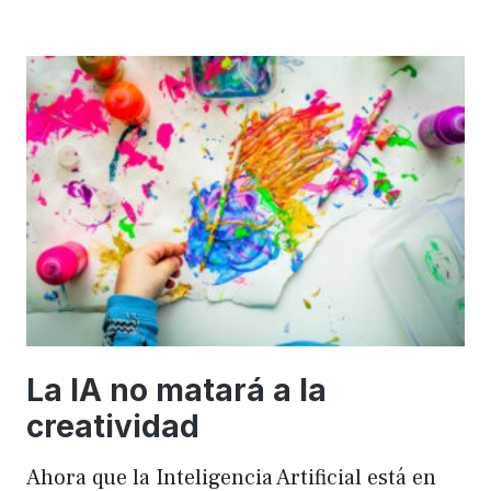
importancia
de
FSE
en
WordPress
para
mejorar
el
rendimiento
y
el
SEO
La IA no matará a la
creatividad
Ahora que la Inteligencia Artificial está en