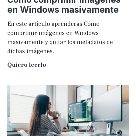
en Windows masivamente
En este artículo aprenderás Cómo
comprimir imágenes en Windows
masivamente y quitar los metadatos de
dichas imágenes.
Cómo
Quiero leerlo
comprimir
imágenes
en
Windows
masivamente