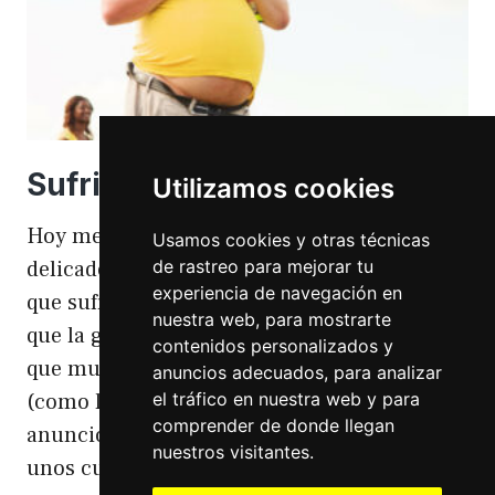
Sufriendo la gordofobia
Utilizamos cookies
Hoy me apetece hablar de un temita
Usamos cookies y otras técnicas
de rastreo para mejorar tu
delicado. Hoy hablo de gordofobia. Una cosa
experiencia de navegación en
que sufro día si día también. Gordofobia Y es
nuestra web, para mostrarte
que la gordofobia es algo que existe. Algo
contenidos personalizados y
que muchas personas sufrimos en silencio
anuncios adecuados, para analizar
el tráfico en nuestra web y para
(como las hemorroides, al igual que en el
comprender de donde llegan
anuncio). Nos están vendiendo siempre
nuestros visitantes.
unos cuerpos normativos y en…