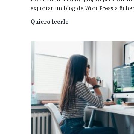
exportar un blog de WordPress a fich
Plugin
Quiero leerlo
para
exportar
un
WP
a
Markdown