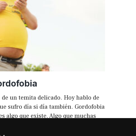
ento
ordofobia
 de un temita delicado. Hoy hablo de
ue sufro día si día también. Gordofobia
 es algo que existe. Algo que muchas
ilencio (como las hemorroides, al
o). Nos están vendiendo siempre unos