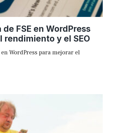
a de FSE en WordPress
l rendimiento y el SEO
 en WordPress para mejorar el
ncia
ess