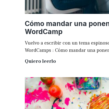
Cómo mandar una ponen
WordCamp
Vuelvo a escribir con un tema espinoso
WordCamps : Cómo mandar una pone
Cómo
Quiero leerlo
mandar
una
ponencia
a
una
WordCamp