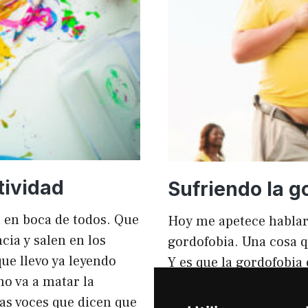
mejorar
el
rendimi
y
el
SEO
tividad
Sufriendo la g
tá en boca de todos. Que
Hoy me apetece hablar
ia y salen en los
gordofobia. Una cosa q
ue llevo ya leyendo
Y es que la gordofobia
no va a matar la
personas sufrimos en s
sas voces que dicen que
igual que en el anunci