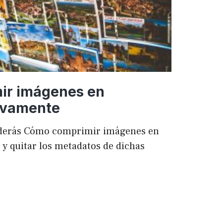
ir imágenes en
ivamente
enderás Cómo comprimir imágenes en
 quitar los metadatos de dichas
mir
es