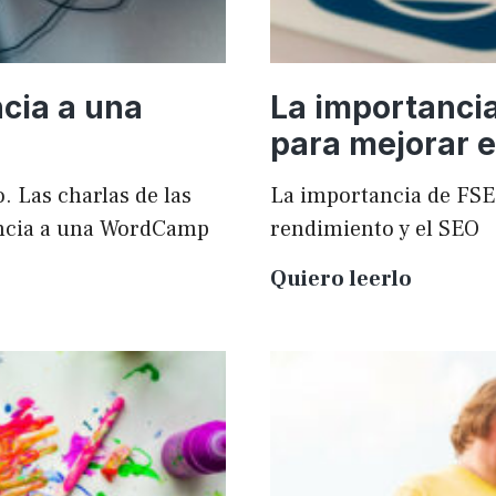
cia a una
La importanci
para mejorar e
. Las charlas de las
La importancia de FSE
ncia a una WordCamp
rendimiento y el SEO
La
Quiero leerlo
importa
de
FSE
en
WordPr
para