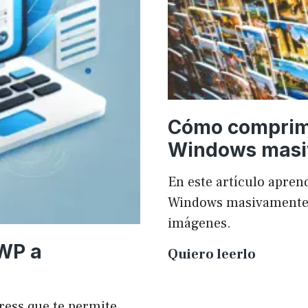
Cómo comprim
Windows mas
En este artículo apr
Windows masivamente y
imágenes.
 WP a
Cómo
Quiero leerlo
compri
imágen
ress que te permite