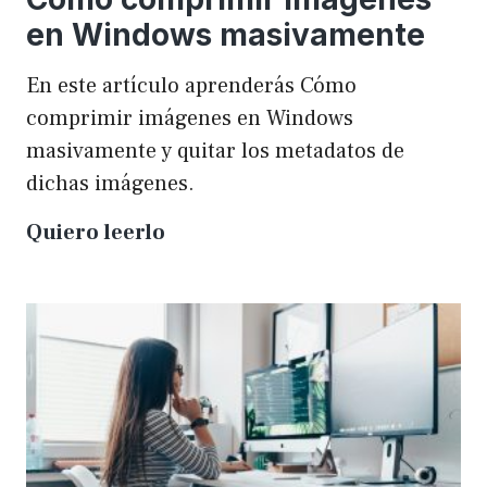
en Windows masivamente
En este artículo aprenderás Cómo
comprimir imágenes en Windows
masivamente y quitar los metadatos de
dichas imágenes.
Cómo
Quiero leerlo
comprimir
imágenes
en
Windows
masivamente