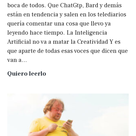
boca de todos. Que ChatGtp, Bard y demás
están en tendencia y salen en los telediarios
quería comentar una cosa que llevo ya
leyendo hace tiempo. La Inteligencia
Artificial no va a matar la Creatividad Y es
que aparte de todas esas voces que dicen que
van a…
La
Quiero leerlo
IA
no
matará
a
la
creatividad