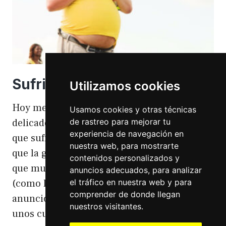
Sufriendo la gordofobia
Utilizamos cookies
Hoy me apetece hablar de un temita
Usamos cookies y otras técnicas
de rastreo para mejorar tu
delicado. Hoy hablo de gordofobia. Una cosa
experiencia de navegación en
que sufro día si día también. Gordofobia Y es
nuestra web, para mostrarte
que la gordofobia es algo que existe. Algo
contenidos personalizados y
que muchas personas sufrimos en silencio
anuncios adecuados, para analizar
el tráfico en nuestra web y para
(como las hemorroides, al igual que en el
comprender de donde llegan
anuncio). Nos están vendiendo siempre
nuestros visitantes.
unos cuerpos normativos y en…