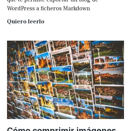
WordPress a ficheros Markdown
Plugin
Quiero leerlo
para
exportar
un
WP
a
Markdown
Cómo comprimir imágenes