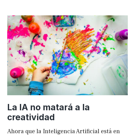
importancia
de
FSE
en
WordPress
para
mejorar
el
rendimiento
y
el
SEO
La IA no matará a la
creatividad
Ahora que la Inteligencia Artificial está en