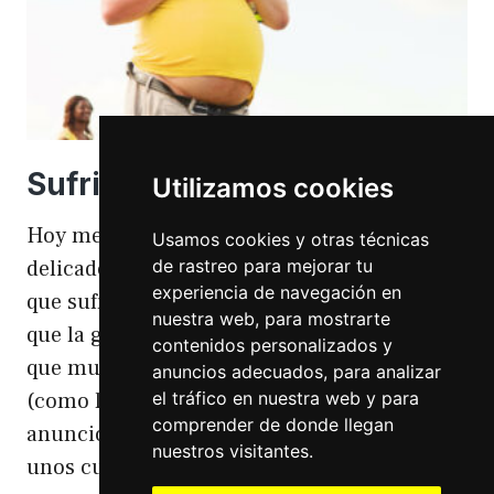
Sufriendo la gordofobia
Utilizamos cookies
Hoy me apetece hablar de un temita
Usamos cookies y otras técnicas
de rastreo para mejorar tu
delicado. Hoy hablo de gordofobia. Una cosa
experiencia de navegación en
que sufro día si día también. Gordofobia Y es
nuestra web, para mostrarte
que la gordofobia es algo que existe. Algo
contenidos personalizados y
que muchas personas sufrimos en silencio
anuncios adecuados, para analizar
el tráfico en nuestra web y para
(como las hemorroides, al igual que en el
comprender de donde llegan
anuncio). Nos están vendiendo siempre
nuestros visitantes.
unos cuerpos normativos y en…