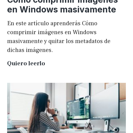
en Windows masivamente
En este artículo aprenderás Cómo
comprimir imágenes en Windows
masivamente y quitar los metadatos de
dichas imágenes.
Cómo
Quiero leerlo
comprimir
imágenes
en
Windows
masivamente