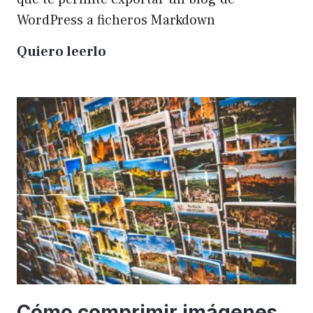
WordPress a ficheros Markdown
Plugin
Quiero leerlo
para
exportar
un
WP
a
Markdown
Cómo comprimir imágenes