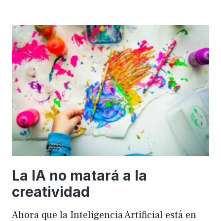
importancia
de
FSE
en
WordPress
para
mejorar
el
rendimiento
y
el
SEO
La IA no matará a la
creatividad
Ahora que la Inteligencia Artificial está en