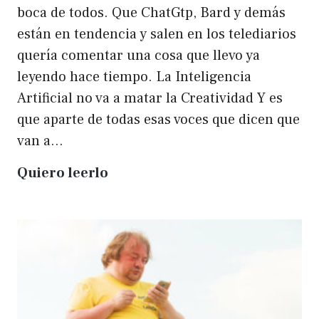
boca de todos. Que ChatGtp, Bard y demás
están en tendencia y salen en los telediarios
quería comentar una cosa que llevo ya
leyendo hace tiempo. La Inteligencia
Artificial no va a matar la Creatividad Y es
que aparte de todas esas voces que dicen que
van a…
La
Quiero leerlo
IA
no
matará
a
la
creatividad