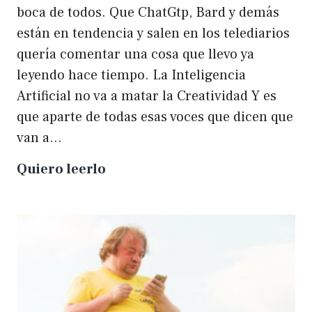
boca de todos. Que ChatGtp, Bard y demás
están en tendencia y salen en los telediarios
quería comentar una cosa que llevo ya
leyendo hace tiempo. La Inteligencia
Artificial no va a matar la Creatividad Y es
que aparte de todas esas voces que dicen que
van a…
La
Quiero leerlo
IA
no
matará
a
la
creatividad