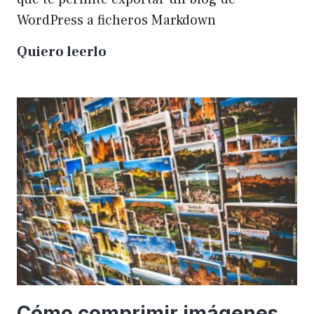
WordPress a ficheros Markdown
Plugin
Quiero leerlo
para
exportar
un
WP
a
Markdown
Cómo comprimir imágenes