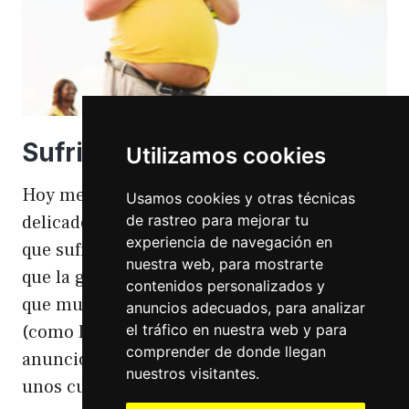
Sufriendo la gordofobia
Utilizamos cookies
Hoy me apetece hablar de un temita
Usamos cookies y otras técnicas
de rastreo para mejorar tu
delicado. Hoy hablo de gordofobia. Una cosa
experiencia de navegación en
que sufro día si día también. Gordofobia Y es
nuestra web, para mostrarte
que la gordofobia es algo que existe. Algo
contenidos personalizados y
que muchas personas sufrimos en silencio
anuncios adecuados, para analizar
el tráfico en nuestra web y para
(como las hemorroides, al igual que en el
comprender de donde llegan
anuncio). Nos están vendiendo siempre
nuestros visitantes.
unos cuerpos normativos y en…