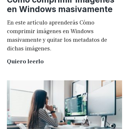
en Windows masivamente
En este artículo aprenderás Cómo
comprimir imágenes en Windows
masivamente y quitar los metadatos de
dichas imágenes.
Cómo
Quiero leerlo
comprimir
imágenes
en
Windows
masivamente