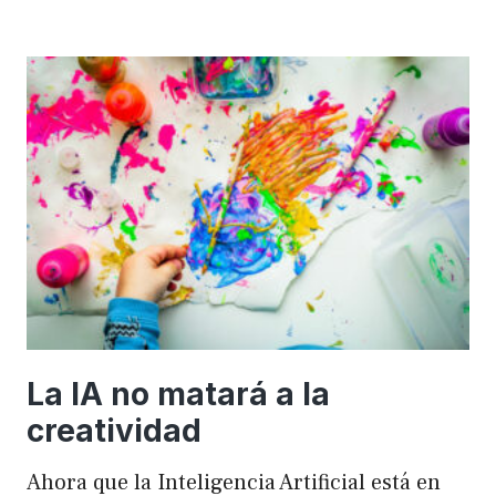
importancia
de
FSE
en
WordPress
para
mejorar
el
rendimiento
y
el
SEO
La IA no matará a la
creatividad
Ahora que la Inteligencia Artificial está en