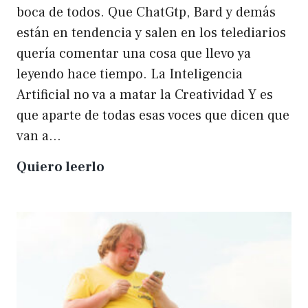
boca de todos. Que ChatGtp, Bard y demás
están en tendencia y salen en los telediarios
quería comentar una cosa que llevo ya
leyendo hace tiempo. La Inteligencia
Artificial no va a matar la Creatividad Y es
que aparte de todas esas voces que dicen que
van a…
La
Quiero leerlo
IA
no
matará
a
la
creatividad