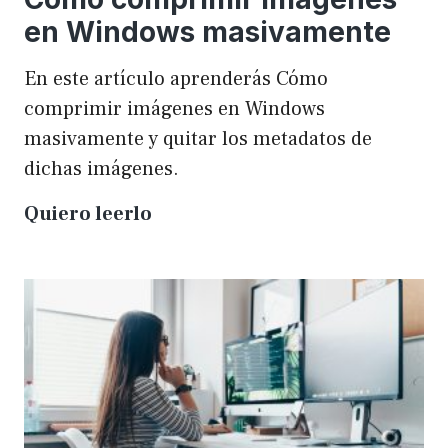
en Windows masivamente
En este artículo aprenderás Cómo
comprimir imágenes en Windows
masivamente y quitar los metadatos de
dichas imágenes.
Cómo
Quiero leerlo
comprimir
imágenes
en
Windows
masivamente