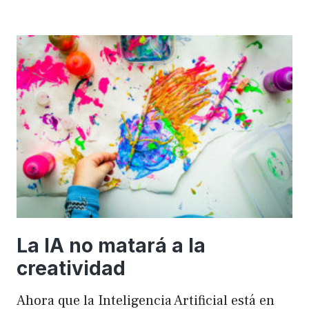
importancia
de
FSE
en
WordPress
para
mejorar
el
rendimiento
y
el
SEO
La IA no matará a la
creatividad
Ahora que la Inteligencia Artificial está en