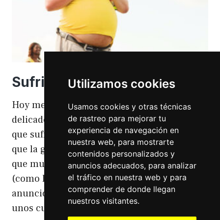
Sufriendo la gordofobia
Utilizamos cookies
Hoy me apetece hablar de un temita
Usamos cookies y otras técnicas
de rastreo para mejorar tu
delicado. Hoy hablo de gordofobia. Una cosa
experiencia de navegación en
que sufro día si día también. Gordofobia Y es
nuestra web, para mostrarte
que la gordofobia es algo que existe. Algo
contenidos personalizados y
que muchas personas sufrimos en silencio
anuncios adecuados, para analizar
el tráfico en nuestra web y para
(como las hemorroides, al igual que en el
comprender de donde llegan
anuncio). Nos están vendiendo siempre
nuestros visitantes.
unos cuerpos normativos y en…