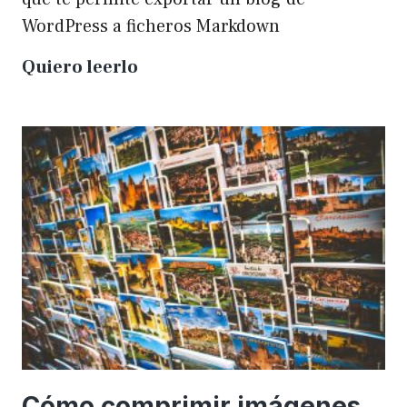
WordPress a ficheros Markdown
Plugin
Quiero leerlo
para
exportar
un
WP
a
Markdown
Cómo comprimir imágenes