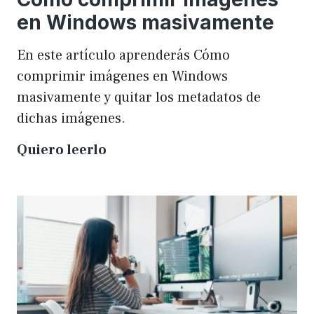
en Windows masivamente
En este artículo aprenderás Cómo
comprimir imágenes en Windows
masivamente y quitar los metadatos de
dichas imágenes.
Cómo
Quiero leerlo
comprimir
imágenes
en
Windows
masivamente