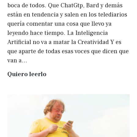
boca de todos. Que ChatGtp, Bard y demás
están en tendencia y salen en los telediarios
quería comentar una cosa que llevo ya
leyendo hace tiempo. La Inteligencia
Artificial no va a matar la Creatividad Y es
que aparte de todas esas voces que dicen que
van a…
La
Quiero leerlo
IA
no
matará
a
la
creatividad