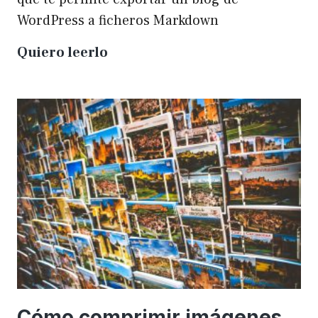
WordPress a ficheros Markdown
Plugin
Quiero leerlo
para
exportar
un
WP
a
Markdown
Cómo comprimir imágenes