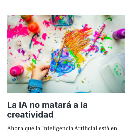
importancia
de
FSE
en
WordPress
para
mejorar
el
rendimiento
y
el
SEO
La IA no matará a la
creatividad
Ahora que la Inteligencia Artificial está en