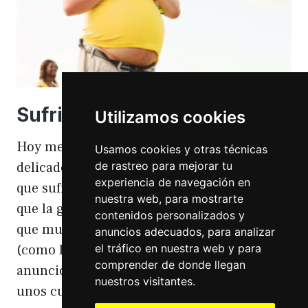
Sufriendo la gordofobia
Utilizamos cookies
Hoy me apetece hablar de un temita
Usamos cookies y otras técnicas
de rastreo para mejorar tu
delicado. Hoy hablo de gordofobia. Una cosa
experiencia de navegación en
que sufro día si día también. Gordofobia Y es
nuestra web, para mostrarte
que la gordofobia es algo que existe. Algo
contenidos personalizados y
que muchas personas sufrimos en silencio
anuncios adecuados, para analizar
el tráfico en nuestra web y para
(como las hemorroides, al igual que en el
comprender de donde llegan
anuncio). Nos están vendiendo siempre
nuestros visitantes.
unos cuerpos normativos y en…