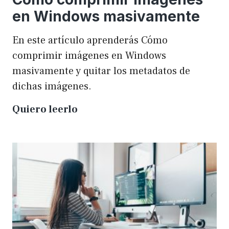
en Windows masivamente
En este artículo aprenderás Cómo
comprimir imágenes en Windows
masivamente y quitar los metadatos de
dichas imágenes.
Cómo
Quiero leerlo
comprimir
imágenes
en
Windows
masivamente