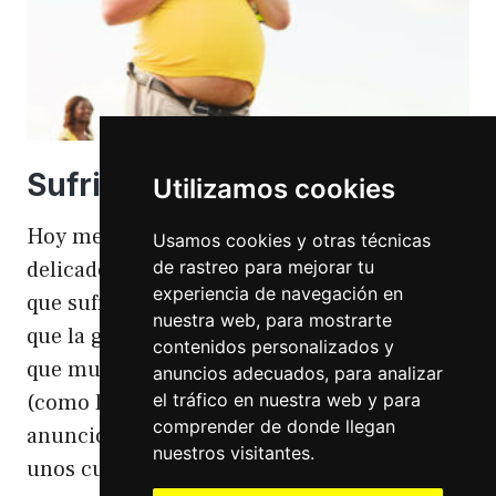
Sufriendo la gordofobia
Utilizamos cookies
Hoy me apetece hablar de un temita
Usamos cookies y otras técnicas
de rastreo para mejorar tu
delicado. Hoy hablo de gordofobia. Una cosa
experiencia de navegación en
que sufro día si día también. Gordofobia Y es
nuestra web, para mostrarte
que la gordofobia es algo que existe. Algo
contenidos personalizados y
que muchas personas sufrimos en silencio
anuncios adecuados, para analizar
el tráfico en nuestra web y para
(como las hemorroides, al igual que en el
comprender de donde llegan
anuncio). Nos están vendiendo siempre
nuestros visitantes.
unos cuerpos normativos y en…