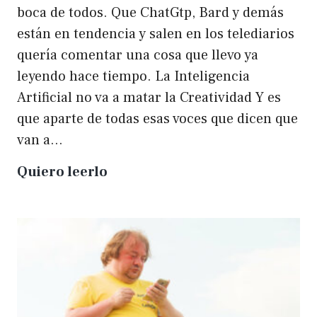
boca de todos. Que ChatGtp, Bard y demás
están en tendencia y salen en los telediarios
quería comentar una cosa que llevo ya
leyendo hace tiempo. La Inteligencia
Artificial no va a matar la Creatividad Y es
que aparte de todas esas voces que dicen que
van a…
La
Quiero leerlo
IA
no
matará
a
la
creatividad