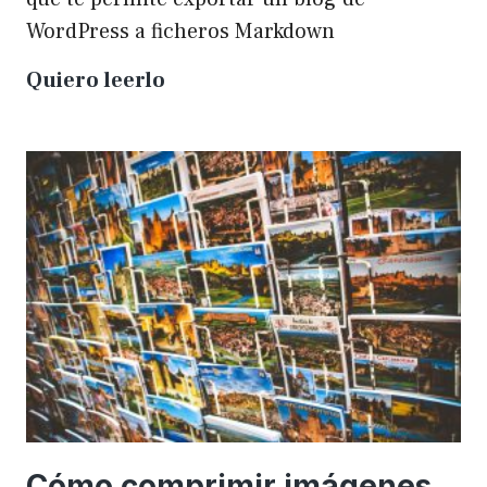
WordPress a ficheros Markdown
Plugin
Quiero leerlo
para
exportar
un
WP
a
Markdown
Cómo comprimir imágenes