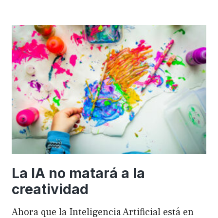
importancia
de
FSE
en
WordPress
para
mejorar
el
rendimiento
y
el
SEO
La IA no matará a la
creatividad
Ahora que la Inteligencia Artificial está en