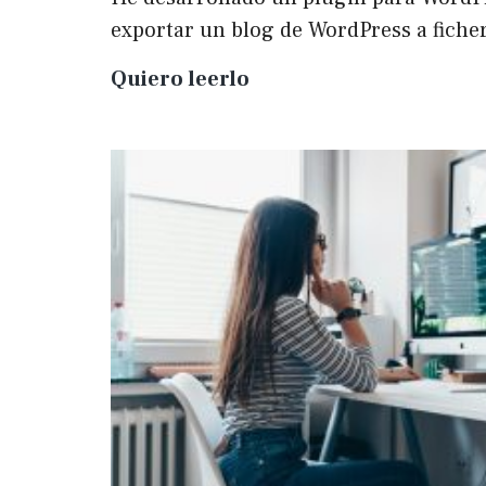
exportar un blog de WordPress a fich
Plugin
Quiero leerlo
para
exportar
un
WP
a
Markdown