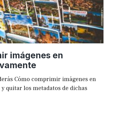
ir imágenes en
ivamente
enderás Cómo comprimir imágenes en
 quitar los metadatos de dichas
mir
es