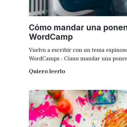
Cómo mandar una ponen
WordCamp
Vuelvo a escribir con un tema espinoso
WordCamps : Cómo mandar una pone
Cómo
Quiero leerlo
mandar
una
ponencia
a
una
WordCamp