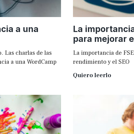
cia a una
La importanci
para mejorar e
. Las charlas de las
La importancia de FSE
ncia a una WordCamp
rendimiento y el SEO
La
Quiero leerlo
importa
de
FSE
en
WordPr
para