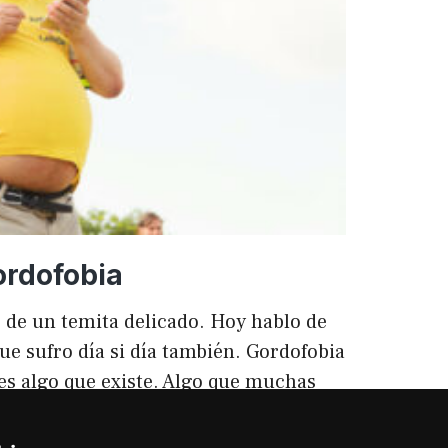
ento
ordofobia
 de un temita delicado. Hoy hablo de
ue sufro día si día también. Gordofobia
 es algo que existe. Algo que muchas
ilencio (como las hemorroides, al
o). Nos están vendiendo siempre unos