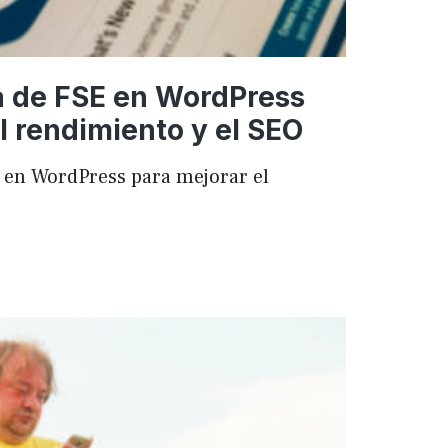
a de FSE en WordPress
l rendimiento y el SEO
 en WordPress para mejorar el
ncia
ess