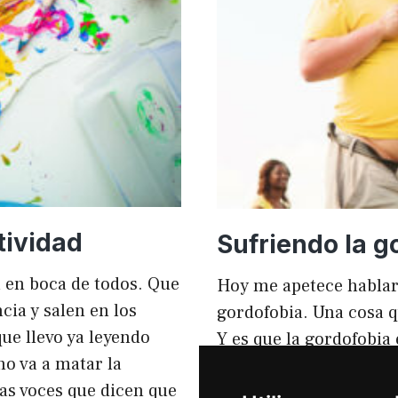
mejorar
el
rendimi
y
el
SEO
tividad
Sufriendo la g
tá en boca de todos. Que
Hoy me apetece hablar
ia y salen en los
gordofobia. Una cosa q
ue llevo ya leyendo
Y es que la gordofobia
no va a matar la
personas sufrimos en s
sas voces que dicen que
igual que en el anunci