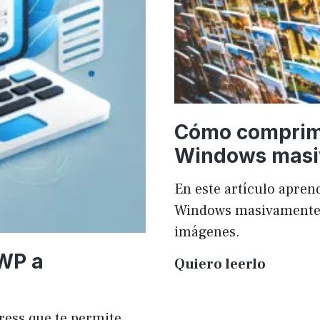
Cómo comprim
Windows mas
En este artículo apr
Windows masivamente y
imágenes.
 WP a
Cómo
Quiero leerlo
compri
imágen
ress que te permite