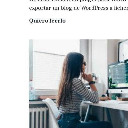
exportar un blog de WordPress a fich
Plugin
Quiero leerlo
para
exportar
un
WP
a
Markdown