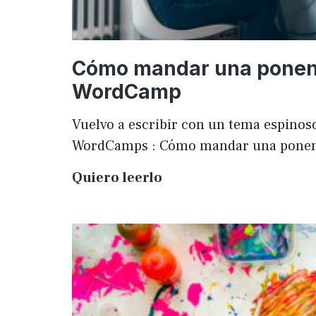
Cómo mandar una ponen
WordCamp
Vuelvo a escribir con un tema espinoso
WordCamps : Cómo mandar una pone
Cómo
Quiero leerlo
mandar
una
ponencia
a
una
WordCamp