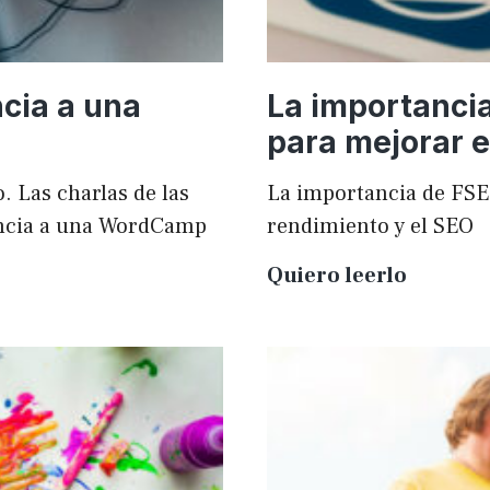
cia a una
La importanci
para mejorar e
. Las charlas de las
La importancia de FSE
ncia a una WordCamp
rendimiento y el SEO
La
Quiero leerlo
importa
de
FSE
en
WordPr
para