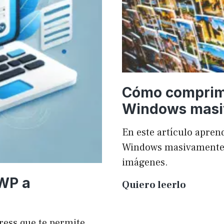
Cómo comprim
Windows mas
En este artículo apr
Windows masivamente y
imágenes.
 WP a
Cómo
Quiero leerlo
compri
imágen
ress que te permite