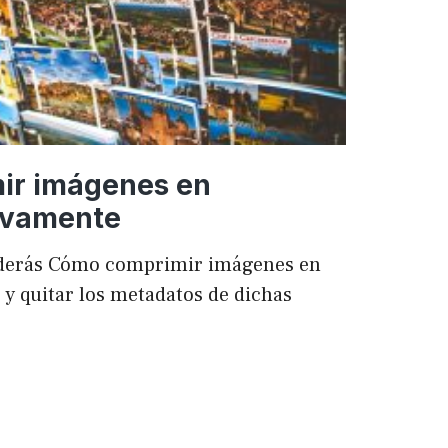
ir imágenes en
ivamente
enderás Cómo comprimir imágenes en
 quitar los metadatos de dichas
mir
es