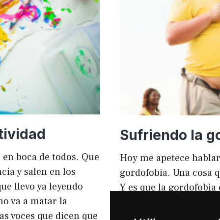
mejorar
el
rendimi
y
el
SEO
tividad
Sufriendo la g
tá en boca de todos. Que
Hoy me apetece hablar
ia y salen en los
gordofobia. Una cosa q
ue llevo ya leyendo
Y es que la gordofobia
no va a matar la
personas sufrimos en s
sas voces que dicen que
igual que en el anunci