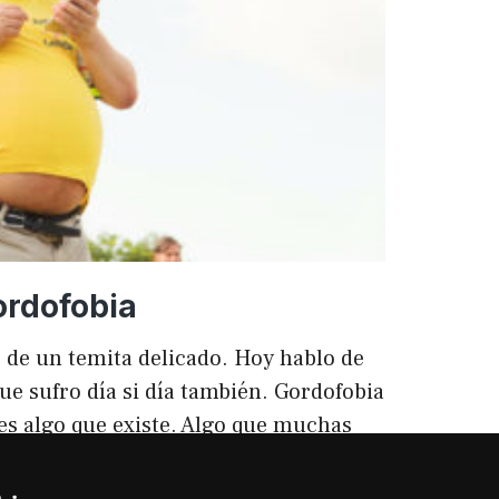
ento
ordofobia
 de un temita delicado. Hoy hablo de
ue sufro día si día también. Gordofobia
 es algo que existe. Algo que muchas
ilencio (como las hemorroides, al
o). Nos están vendiendo siempre unos