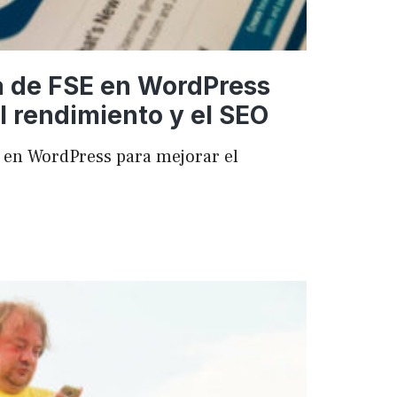
a de FSE en WordPress
l rendimiento y el SEO
 en WordPress para mejorar el
ncia
ess