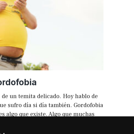
ento
ordofobia
 de un temita delicado. Hoy hablo de
ue sufro día si día también. Gordofobia
 es algo que existe. Algo que muchas
ilencio (como las hemorroides, al
o). Nos están vendiendo siempre unos