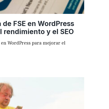
a de FSE en WordPress
l rendimiento y el SEO
 en WordPress para mejorar el
ncia
ess