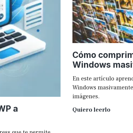
Cómo comprim
Windows mas
En este artículo apr
Windows masivamente y
imágenes.
 WP a
Cómo
Quiero leerlo
compri
imágen
ress que te permite