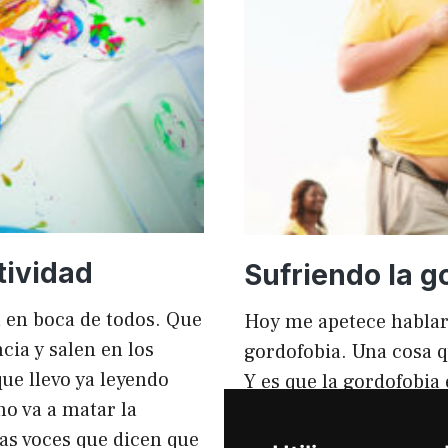
mejorar
el
rendimi
y
el
SEO
tividad
Sufriendo la g
tá en boca de todos. Que
Hoy me apetece hablar
ia y salen en los
gordofobia. Una cosa q
ue llevo ya leyendo
Y es que la gordofobia
no va a matar la
personas sufrimos en s
sas voces que dicen que
igual que en el anunci