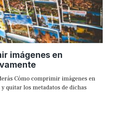
ir imágenes en
ivamente
enderás Cómo comprimir imágenes en
 quitar los metadatos de dichas
mir
es