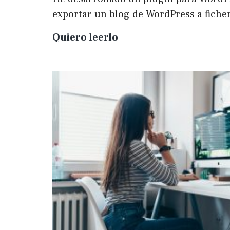
exportar un blog de WordPress a fich
Plugin
Quiero leerlo
para
exportar
un
WP
a
Markdown