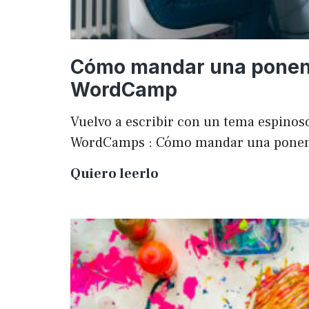
Cómo mandar una ponen
WordCamp
Vuelvo a escribir con un tema espinoso
WordCamps : Cómo mandar una pone
Cómo
Quiero leerlo
mandar
una
ponencia
a
una
WordCamp