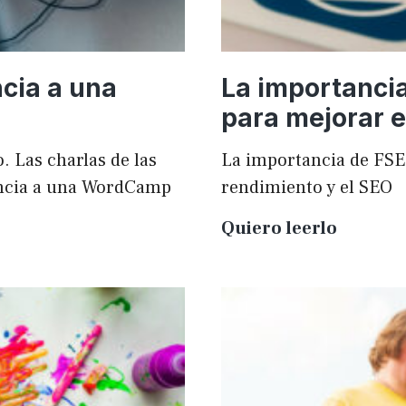
cia a una
La importanci
para mejorar e
. Las charlas de las
La importancia de FSE
ncia a una WordCamp
rendimiento y el SEO
La
Quiero leerlo
importa
de
FSE
en
WordPr
para