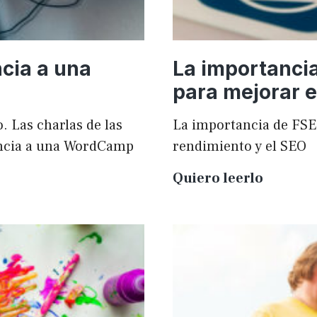
cia a una
La importanci
para mejorar e
. Las charlas de las
La importancia de FSE
ncia a una WordCamp
rendimiento y el SEO
La
Quiero leerlo
importa
de
FSE
en
WordPr
para