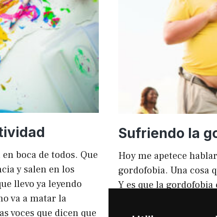
mejorar
el
rendimi
y
el
SEO
tividad
Sufriendo la g
tá en boca de todos. Que
Hoy me apetece hablar
ia y salen en los
gordofobia. Una cosa q
ue llevo ya leyendo
Y es que la gordofobia
no va a matar la
personas sufrimos en s
sas voces que dicen que
igual que en el anunci