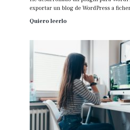
exportar un blog de WordPress a fich
Plugin
Quiero leerlo
para
exportar
un
WP
a
Markdown