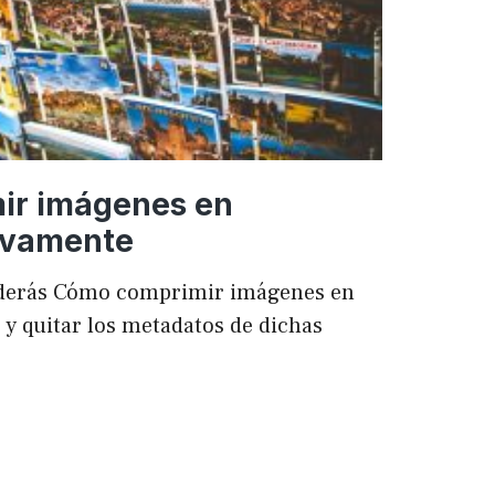
ir imágenes en
ivamente
enderás Cómo comprimir imágenes en
 quitar los metadatos de dichas
mir
es