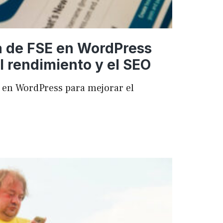
a de FSE en WordPress
l rendimiento y el SEO
 en WordPress para mejorar el
ncia
ess