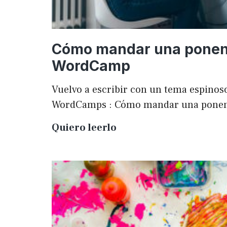
Cómo mandar una ponen
WordCamp
Vuelvo a escribir con un tema espinoso
WordCamps : Cómo mandar una pone
Cómo
Quiero leerlo
mandar
una
ponencia
a
una
WordCamp