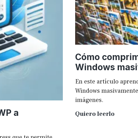
Cómo comprim
Windows mas
En este artículo apr
Windows masivamente y
imágenes.
 WP a
Cómo
Quiero leerlo
compri
imágen
ress que te permite