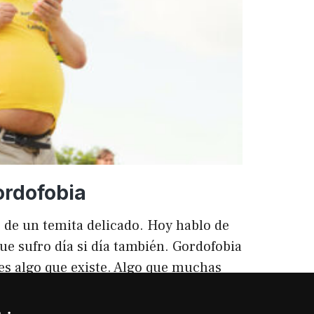
ento
ordofobia
 de un temita delicado. Hoy hablo de
ue sufro día si día también. Gordofobia
 es algo que existe. Algo que muchas
ilencio (como las hemorroides, al
o). Nos están vendiendo siempre unos