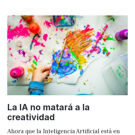
importancia
de
FSE
en
WordPress
para
mejorar
el
rendimiento
y
el
SEO
La IA no matará a la
creatividad
Ahora que la Inteligencia Artificial está en