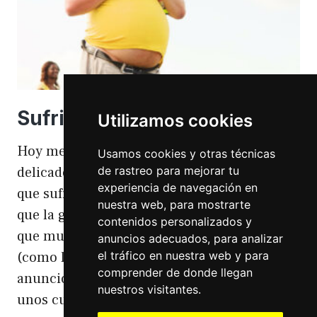
Sufriendo la gordofobia
Utilizamos cookies
Hoy me apetece hablar de un temita
Usamos cookies y otras técnicas
de rastreo para mejorar tu
delicado. Hoy hablo de gordofobia. Una cosa
experiencia de navegación en
que sufro día si día también. Gordofobia Y es
nuestra web, para mostrarte
que la gordofobia es algo que existe. Algo
contenidos personalizados y
que muchas personas sufrimos en silencio
anuncios adecuados, para analizar
el tráfico en nuestra web y para
(como las hemorroides, al igual que en el
comprender de donde llegan
anuncio). Nos están vendiendo siempre
nuestros visitantes.
unos cuerpos normativos y en…