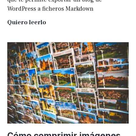
WordPress a ficheros Markdown
Plugin
Quiero leerlo
para
exportar
un
WP
a
Markdown
Cómo comprimir imágenes