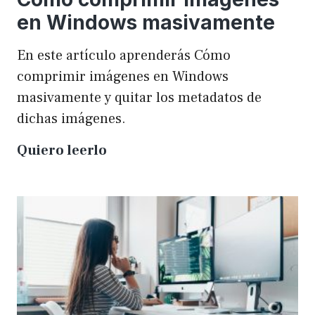
en Windows masivamente
En este artículo aprenderás Cómo
comprimir imágenes en Windows
masivamente y quitar los metadatos de
dichas imágenes.
Cómo
Quiero leerlo
comprimir
imágenes
en
Windows
masivamente