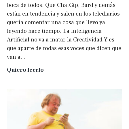
boca de todos. Que ChatGtp, Bard y demás
están en tendencia y salen en los telediarios
quería comentar una cosa que llevo ya
leyendo hace tiempo. La Inteligencia
Artificial no va a matar la Creatividad Y es
que aparte de todas esas voces que dicen que
van a…
La
Quiero leerlo
IA
no
matará
a
la
creatividad