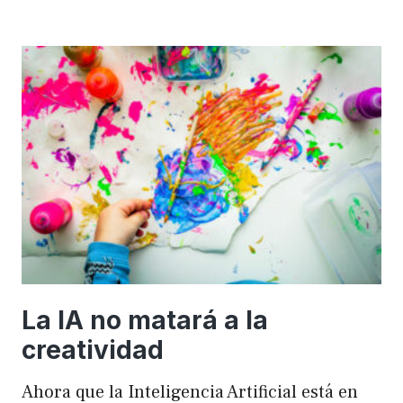
importancia
de
FSE
en
WordPress
para
mejorar
el
rendimiento
y
el
SEO
La IA no matará a la
creatividad
Ahora que la Inteligencia Artificial está en