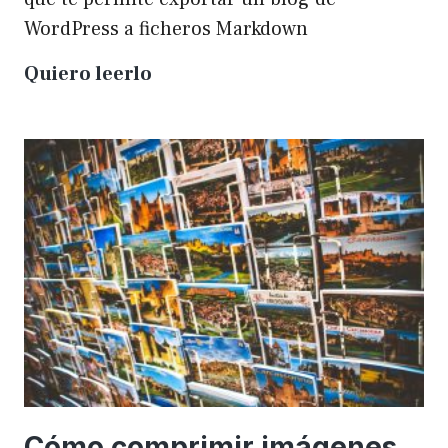
WordPress a ficheros Markdown
Plugin
Quiero leerlo
para
exportar
un
WP
a
Markdown
Cómo comprimir imágenes