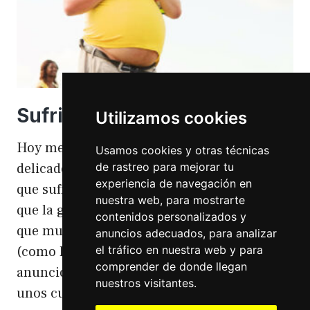
Sufriendo la gordofobia
Utilizamos cookies
Hoy me apetece hablar de un temita
Usamos cookies y otras técnicas
de rastreo para mejorar tu
delicado. Hoy hablo de gordofobia. Una cosa
experiencia de navegación en
que sufro día si día también. Gordofobia Y es
nuestra web, para mostrarte
que la gordofobia es algo que existe. Algo
contenidos personalizados y
que muchas personas sufrimos en silencio
anuncios adecuados, para analizar
el tráfico en nuestra web y para
(como las hemorroides, al igual que en el
comprender de donde llegan
anuncio). Nos están vendiendo siempre
nuestros visitantes.
unos cuerpos normativos y en…