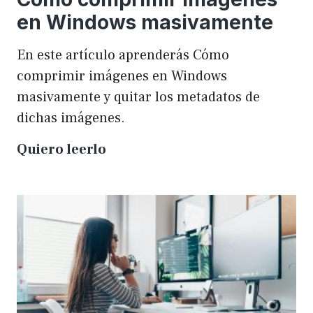
en Windows masivamente
En este artículo aprenderás Cómo
comprimir imágenes en Windows
masivamente y quitar los metadatos de
dichas imágenes.
Cómo
Quiero leerlo
comprimir
imágenes
en
Windows
masivamente