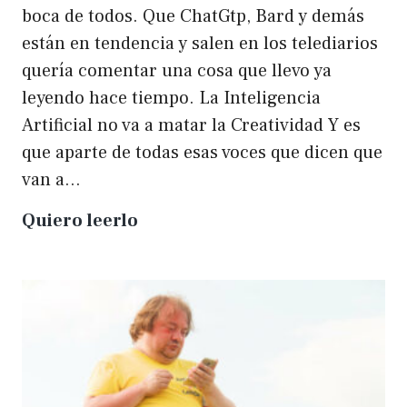
boca de todos. Que ChatGtp, Bard y demás
están en tendencia y salen en los telediarios
quería comentar una cosa que llevo ya
leyendo hace tiempo. La Inteligencia
Artificial no va a matar la Creatividad Y es
que aparte de todas esas voces que dicen que
van a…
La
Quiero leerlo
IA
no
matará
a
la
creatividad