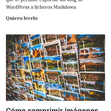
WordPress a ficheros Markdown
Plugin
Quiero leerlo
para
exportar
un
WP
a
Markdown
Cómo comprimir imágenes