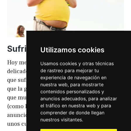
Sufriendo la gordofobia
Utilizamos cookies
Hoy me apetece hablar de un temita
Usamos cookies y otras técnicas
de rastreo para mejorar tu
delicado. Hoy hablo de gordofobia. Una cosa
experiencia de navegación en
que sufro día si día también. Gordofobia Y es
nuestra web, para mostrarte
que la gordofobia es algo que existe. Algo
contenidos personalizados y
que muchas personas sufrimos en silencio
anuncios adecuados, para analizar
el tráfico en nuestra web y para
(como las hemorroides, al igual que en el
comprender de donde llegan
anuncio). Nos están vendiendo siempre
nuestros visitantes.
unos cuerpos normativos y en…