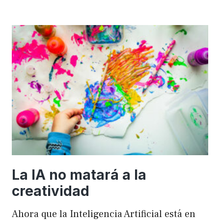
importancia
de
FSE
en
WordPress
para
mejorar
el
rendimiento
y
el
SEO
La IA no matará a la
creatividad
Ahora que la Inteligencia Artificial está en