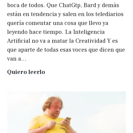
boca de todos. Que ChatGtp, Bard y demás
están en tendencia y salen en los telediarios
quería comentar una cosa que llevo ya
leyendo hace tiempo. La Inteligencia
Artificial no va a matar la Creatividad Y es
que aparte de todas esas voces que dicen que
van a…
La
Quiero leerlo
IA
no
matará
a
la
creatividad