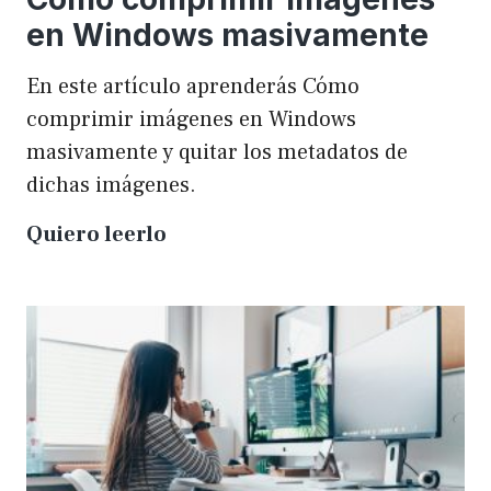
en Windows masivamente
En este artículo aprenderás Cómo
comprimir imágenes en Windows
masivamente y quitar los metadatos de
dichas imágenes.
Cómo
Quiero leerlo
comprimir
imágenes
en
Windows
masivamente