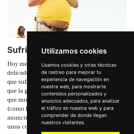
Sufriendo la gordofobia
Utilizamos cookies
Hoy me apetece hablar de un temita
Usamos cookies y otras técnicas
de rastreo para mejorar tu
delicado. Hoy hablo de gordofobia. Una cosa
experiencia de navegación en
que sufro día si día también. Gordofobia Y es
nuestra web, para mostrarte
que la gordofobia es algo que existe. Algo
contenidos personalizados y
que muchas personas sufrimos en silencio
anuncios adecuados, para analizar
el tráfico en nuestra web y para
(como las hemorroides, al igual que en el
comprender de donde llegan
anuncio). Nos están vendiendo siempre
nuestros visitantes.
unos cuerpos normativos y en…