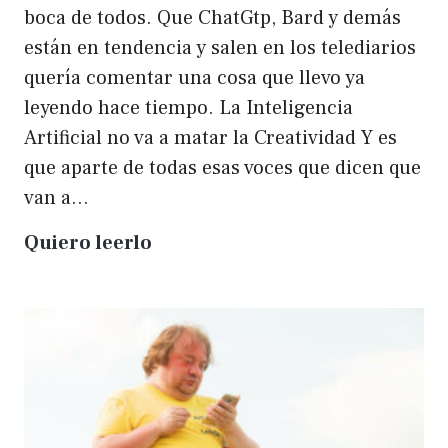
boca de todos. Que ChatGtp, Bard y demás
están en tendencia y salen en los telediarios
quería comentar una cosa que llevo ya
leyendo hace tiempo. La Inteligencia
Artificial no va a matar la Creatividad Y es
que aparte de todas esas voces que dicen que
van a…
La
Quiero leerlo
IA
no
matará
a
la
creatividad