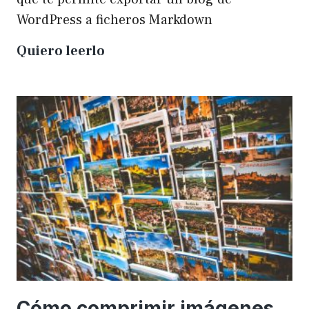
WordPress a ficheros Markdown
Plugin
Quiero leerlo
para
exportar
un
WP
a
Markdown
Cómo comprimir imágenes