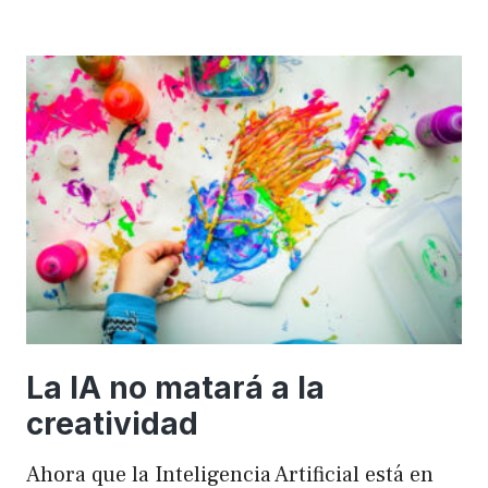
importancia
de
FSE
en
WordPress
para
mejorar
el
rendimiento
y
el
SEO
La IA no matará a la
creatividad
Ahora que la Inteligencia Artificial está en