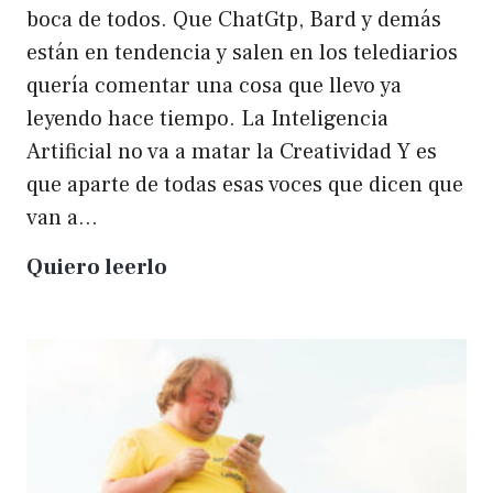
boca de todos. Que ChatGtp, Bard y demás
están en tendencia y salen en los telediarios
quería comentar una cosa que llevo ya
leyendo hace tiempo. La Inteligencia
Artificial no va a matar la Creatividad Y es
que aparte de todas esas voces que dicen que
van a…
La
Quiero leerlo
IA
no
matará
a
la
creatividad