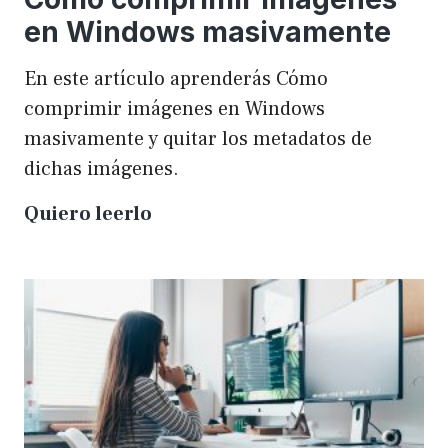
en Windows masivamente
En este artículo aprenderás Cómo
comprimir imágenes en Windows
masivamente y quitar los metadatos de
dichas imágenes.
Cómo
Quiero leerlo
comprimir
imágenes
en
Windows
masivamente