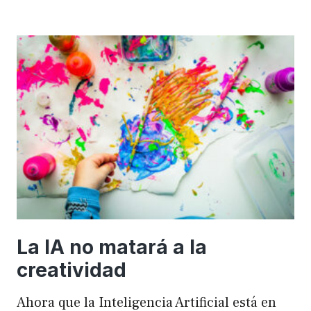
importancia
de
FSE
en
WordPress
para
mejorar
el
rendimiento
y
el
SEO
La IA no matará a la
creatividad
Ahora que la Inteligencia Artificial está en