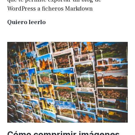
WordPress a ficheros Markdown
Plugin
Quiero leerlo
para
exportar
un
WP
a
Markdown
Cómo comprimir imágenes