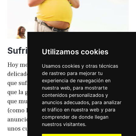
Sufriendo la gordofobia
Utilizamos cookies
Hoy me apetece hablar de un temita
Usamos cookies y otras técnicas
de rastreo para mejorar tu
delicado. Hoy hablo de gordofobia. Una cosa
experiencia de navegación en
que sufro día si día también. Gordofobia Y es
nuestra web, para mostrarte
que la gordofobia es algo que existe. Algo
contenidos personalizados y
que muchas personas sufrimos en silencio
anuncios adecuados, para analizar
el tráfico en nuestra web y para
(como las hemorroides, al igual que en el
comprender de donde llegan
anuncio). Nos están vendiendo siempre
nuestros visitantes.
unos cuerpos normativos y en…