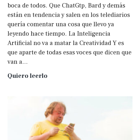
boca de todos. Que ChatGtp, Bard y demás
están en tendencia y salen en los telediarios
quería comentar una cosa que llevo ya
leyendo hace tiempo. La Inteligencia
Artificial no va a matar la Creatividad Y es
que aparte de todas esas voces que dicen que
van a…
La
Quiero leerlo
IA
no
matará
a
la
creatividad