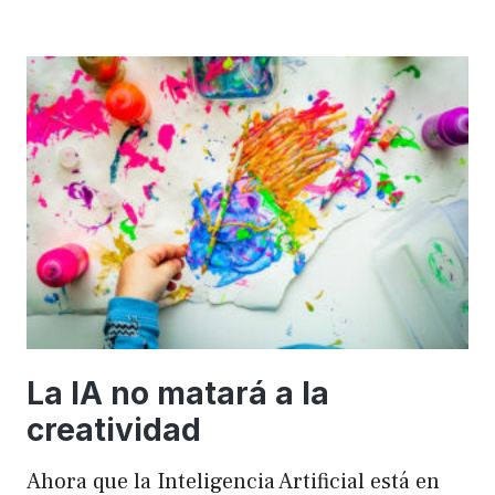
importancia
de
FSE
en
WordPress
para
mejorar
el
rendimiento
y
el
SEO
La IA no matará a la
creatividad
Ahora que la Inteligencia Artificial está en