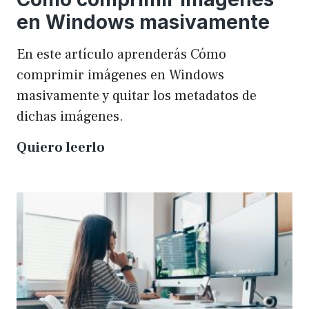
en Windows masivamente
En este artículo aprenderás Cómo
comprimir imágenes en Windows
masivamente y quitar los metadatos de
dichas imágenes.
Cómo
Quiero leerlo
comprimir
imágenes
en
Windows
masivamente