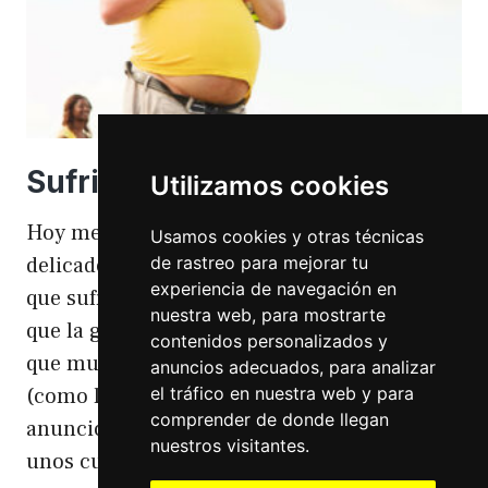
Sufriendo la gordofobia
Utilizamos cookies
Hoy me apetece hablar de un temita
Usamos cookies y otras técnicas
de rastreo para mejorar tu
delicado. Hoy hablo de gordofobia. Una cosa
experiencia de navegación en
que sufro día si día también. Gordofobia Y es
nuestra web, para mostrarte
que la gordofobia es algo que existe. Algo
contenidos personalizados y
que muchas personas sufrimos en silencio
anuncios adecuados, para analizar
el tráfico en nuestra web y para
(como las hemorroides, al igual que en el
comprender de donde llegan
anuncio). Nos están vendiendo siempre
nuestros visitantes.
unos cuerpos normativos y en…