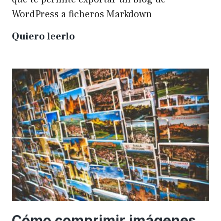
WordPress a ficheros Markdown
Plugin
Quiero leerlo
para
exportar
un
WP
a
Markdown
Cómo comprimir imágenes