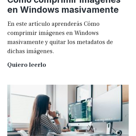
en Windows masivamente
En este artículo aprenderás Cómo
comprimir imágenes en Windows
masivamente y quitar los metadatos de
dichas imágenes.
Cómo
Quiero leerlo
comprimir
imágenes
en
Windows
masivamente