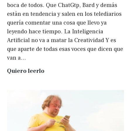
boca de todos. Que ChatGtp, Bard y demás
están en tendencia y salen en los telediarios
quería comentar una cosa que llevo ya
leyendo hace tiempo. La Inteligencia
Artificial no va a matar la Creatividad Y es
que aparte de todas esas voces que dicen que
van a…
La
Quiero leerlo
IA
no
matará
a
la
creatividad