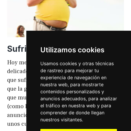
Sufriendo la gordofobia
Utilizamos cookies
Hoy me apetece hablar de un temita
Usamos cookies y otras técnicas
de rastreo para mejorar tu
delicado. Hoy hablo de gordofobia. Una cosa
experiencia de navegación en
que sufro día si día también. Gordofobia Y es
nuestra web, para mostrarte
que la gordofobia es algo que existe. Algo
contenidos personalizados y
que muchas personas sufrimos en silencio
anuncios adecuados, para analizar
el tráfico en nuestra web y para
(como las hemorroides, al igual que en el
comprender de donde llegan
anuncio). Nos están vendiendo siempre
nuestros visitantes.
unos cuerpos normativos y en…