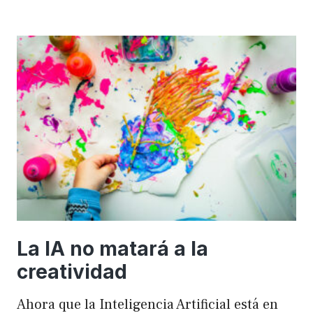
importancia
de
FSE
en
WordPress
para
mejorar
el
rendimiento
y
el
SEO
La IA no matará a la
creatividad
Ahora que la Inteligencia Artificial está en