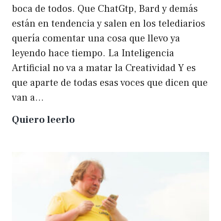
boca de todos. Que ChatGtp, Bard y demás
están en tendencia y salen en los telediarios
quería comentar una cosa que llevo ya
leyendo hace tiempo. La Inteligencia
Artificial no va a matar la Creatividad Y es
que aparte de todas esas voces que dicen que
van a…
La
Quiero leerlo
IA
no
matará
a
la
creatividad