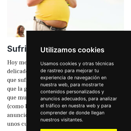
Sufriendo la gordofobia
Utilizamos cookies
Hoy me apetece hablar de un temita
Usamos cookies y otras técnicas
de rastreo para mejorar tu
delicado. Hoy hablo de gordofobia. Una cosa
experiencia de navegación en
que sufro día si día también. Gordofobia Y es
nuestra web, para mostrarte
que la gordofobia es algo que existe. Algo
contenidos personalizados y
que muchas personas sufrimos en silencio
anuncios adecuados, para analizar
el tráfico en nuestra web y para
(como las hemorroides, al igual que en el
comprender de donde llegan
anuncio). Nos están vendiendo siempre
nuestros visitantes.
unos cuerpos normativos y en…