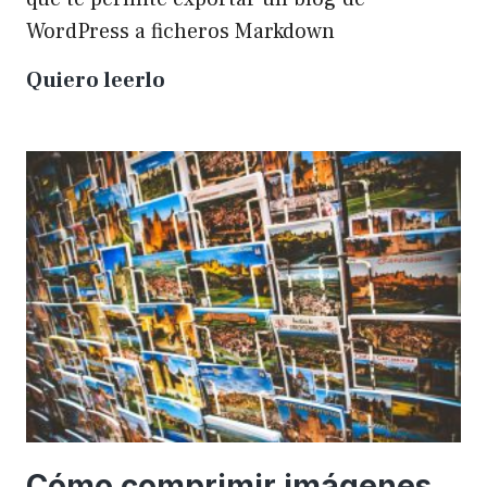
WordPress a ficheros Markdown
Plugin
Quiero leerlo
para
exportar
un
WP
a
Markdown
Cómo comprimir imágenes