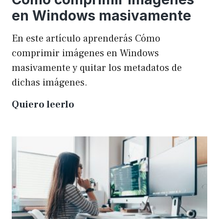
en Windows masivamente
En este artículo aprenderás Cómo
comprimir imágenes en Windows
masivamente y quitar los metadatos de
dichas imágenes.
Cómo
Quiero leerlo
comprimir
imágenes
en
Windows
masivamente