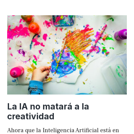
importancia
de
FSE
en
WordPress
para
mejorar
el
rendimiento
y
el
SEO
La IA no matará a la
creatividad
Ahora que la Inteligencia Artificial está en