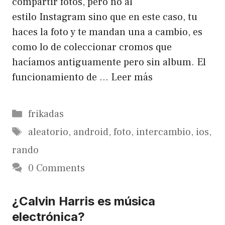
compartir fotos, pero no al
estilo Instagram sino que en este caso, tu
haces la foto y te mandan una a cambio, es
como lo de coleccionar cromos que
hacíamos antiguamente pero sin album. El
funcionamiento de …
Leer más
Categorías
frikadas
Etiquetas
aleatorio
,
android
,
foto
,
intercambio
,
ios
,
rando
0 Comments
¿Calvin Harris es música
electrónica?