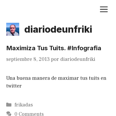
Saltar
M
al
contenido
diariodeunfriki
Maximiza Tus Tuits. #Infografia
septiembre 8, 2013
por
diariodeunfriki
Una buena manera de maximar tus tuits en
twitter
Categorías
frikadas
0 Comments