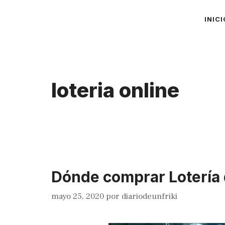
Saltar
INICI
al
contenido
loteria online
Dónde comprar Lotería
mayo 25, 2020
por
diariodeunfriki