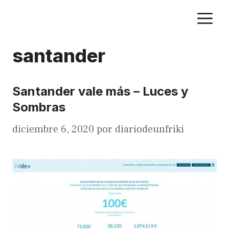
Saltar
M
al
contenido
santander
Santander vale más – Luces y
Sombras
diciembre 6, 2020
por
diariodeunfriki