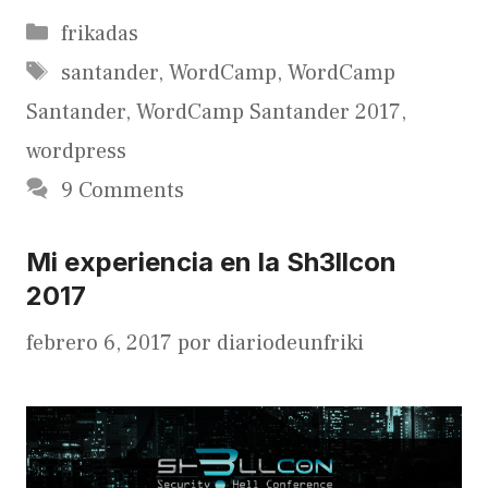
Categorías
frikadas
Etiquetas
santander
,
WordCamp
,
WordCamp
Santander
,
WordCamp Santander 2017
,
wordpress
9 Comments
Mi experiencia en la Sh3llcon
2017
febrero 6, 2017
por
diariodeunfriki