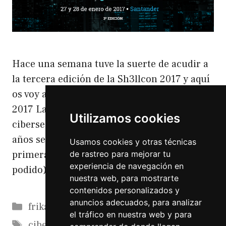
Hace una semana tuve la suerte de acudir a
la tercera edición de la Sh3llcon 2017 y aquí
os voy a contar mi experiencia. Sh3llcon
2017 La Sh3llcon son unas conferencias de
Utilizamos cookies
ciberseguridad y hacking que desde hace 3
años se celebran en Santander. Desde la
Usamos cookies y otras técnicas
primera edición he apoyado (desde lo que he
de rastreo para mejorar tu
experiencia de navegación en
podido) este …
Leer más
nuestra web, para mostrarte
contenidos personalizados y
anuncios adecuados, para analizar
Categorías
frikadas
el tráfico en nuestra web y para
Etiquetas
ciberseguridad
,
hackers
,
Hacking
,