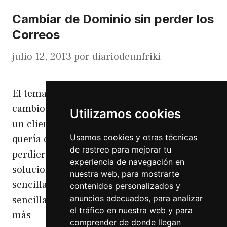
Cambiar de Dominio sin perder los
Correos
julio 12, 2013
por
diariodeunfriki
El tema es que he tenido que gestionar el
cambio de dominio a un hosting diferente de
Utilizamos cookies
un cliente. Y el problema venia en que no
Usamos cookies y otras técnicas
quería que ninguno de los correos se
de rastreo para mejorar tu
perdiera. Así que después de buscar posibles
experiencia de navegación en
soluciones encontré una rápida y
nuestra web, para mostrarte
sencilla.Hay alguna solución mas
contenidos personalizados y
anuncios adecuados, para analizar
sencilla,pero esta no se tarda nada …
Leer
el tráfico en nuestra web y para
más
comprender de donde llegan