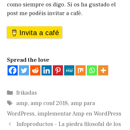
como siempre os digo. Si os ha gustado el
post me podéis invitar a café.
Invita a café
Spread the love
Categorías
frikadas
Etiquetas
amp
,
amp conf 2018
,
amp para
WordPress
,
implementar Amp en WordPress
Infoproductos – La piedra filosofal de los